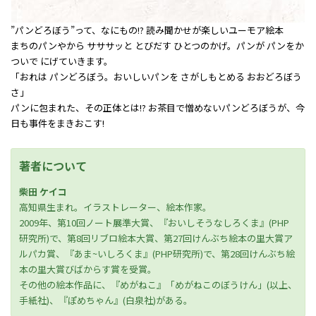
”パンどろぼう”って、なにもの!? 読み聞かせが楽しいユーモア絵本
まちのパンやから サササッと とびだす ひとつのかげ。パンが パンをか
ついで にげていきます。
「おれは パンどろぼう。おいしいパンを さがしもとめる おおどろぼう
さ」
パンに包まれた、その正体とは――!? お茶目で憎めないパンどろぼうが、今
日も事件をまきおこす!
著者について
柴田 ケイコ
高知県生まれ。イラストレーター、絵本作家。
2009年、第10回ノート展準大賞、『おいしそうなしろくま』(PHP
研究所)で、第8回リブロ絵本大賞、第27回けんぶち絵本の里大賞ア
ルパカ賞、『あま~いしろくま』(PHP研究所)で、第28回けんぶち絵
本の里大賞びばからす賞を受賞。
その他の絵本作品に、『めがねこ』「めがねこのぼうけん」(以上、
手紙社)、『ぽめちゃん』(白泉社)がある。