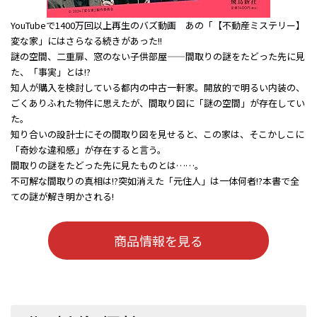
YouTubeで1400万回以上再生のバズ動画 あの「【不動産ミステリー】
変な家」にはさらなる続きがあった!!
謎の空間、二重扉、窓のない子供部屋——間取りの謎をたどった先に見
た、「事実」とは!?
知人が購入を検討している都内の中古一軒家。開放的で明るい内装の、
ごくありふれた物件に思えたが、間取り図に「謎の空間」が存在してい
た。
知り合いの設計士にその間取り図を見せると、この家は、そこかしこに
「奇妙な違和感」が存在すると言う。
間取りの謎をたどった先に見たものとは……。
不可解な間取りの真相は!?突如消えた「元住人」は一体何者!?本書で全
ての謎が解き明かされる!
商品情報を見る