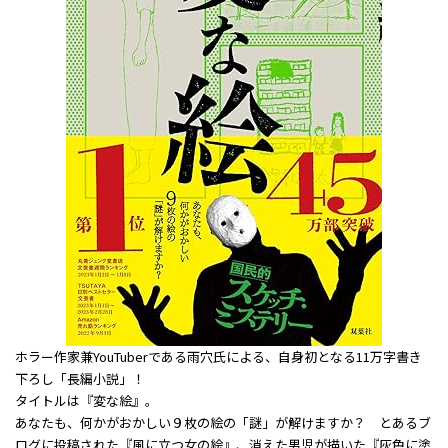
ホラー作家兼YouTuberである雨穴氏による、自身初となる11万字書き
下ろし「長編小説」！
タイトルは『変な絵』。
あなたも、何かがおかしい９枚の絵の「謎」が解けますか？ とあるブ
ログに投稿された『風に立つ女の絵』、消えた男児が描いた『灰色に塗