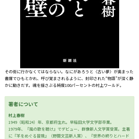
その街に行かなくてはならない。なにがあろうと――〈古い夢〉が奥まった
書庫でひもとかれ、呼び覚まされるように、封印された“物語”が深く静
かに動きだす。魂を揺さぶる純度100パーセントの村上ワールド。
著者について
村上春樹
1949（昭和24）年、京都府生れ。早稲田大学文学部卒業。
1979年、『風の歌を聴け』でデビュー、群像新人文学賞受賞。主著
に『羊をめぐる冒険』（野間文芸新人賞）、『世界の終りとハード