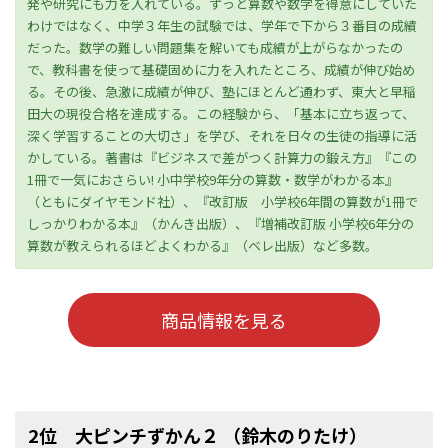
発や研究にも力を入れている。ずっと算数や数学を得意にしていた
わけではなく、中学３年生の試験では、学年で下から３番目の成績
だった。数学の難しい問題集を解いても成績が上がらなかったの
で、教科書を使って基礎固めに力を入れたところ、成績が伸び始め
る。その後、急激に成績が伸び、塾にほとんど通わず、東大と早稲
田大の現役合格を達成する。この経験から、「基本に立ち返って、
深く学習することの大切さ」を学び、それを日々の生徒の指導に活
かしている。著書は『ビジネスで差がつく計算力の鍛え方』『この
1冊で一気におさらい! 小中学校9年分の算数・数学がわかる本』
（ともにダイヤモンド社）、『改訂版 小学校6年間の算数が1冊で
しっかりわかる本』（かんき出版）、『増補改訂版 小学校6年分の
算数が教えられるほどよくわかる』（ベレ出版）など多数。
商品情報を見る
2位 大ピンチずかん２ （鈴木のりたけ）