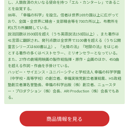
し、人類救済の大いなる使命を持つ「エル・カンターレ」であるこ
とを自覚する。
86年、「幸福の科学」を設立。信者は世界169カ国以上に広がって
おり、全国・全世界に精舎・支部精舎等を700カ所以上、布教所を
約1万カ所展開している。
説法回数は3500回を超え（うち英語説法150回以上）、また著作は
41言語に翻訳され、発刊点数は全世界で3100書を超える（うち公開
霊言シリーズは600書以上）。『太陽の法』『地獄の法』をはじめ
とする著作の多くはベストセラー、ミリオンセラーとなっている。
また、27作の劇場用映画の製作総指揮・原作・企画のほか、450曲
を超える作詞・作曲を手掛けている。
ハッピー・サイエンス・ユニバーシティと学校法人 幸福の科学学園
（中学校・高等学校）の創立者、幸福実現党創立者兼総裁、HS政経
塾創立者兼名誉塾長、幸福の科学出版（株）創立者、ニュースタ
ー・プロダクション（株）会長、ARI Production（株）会長でもあ
る。
商品情報を見る