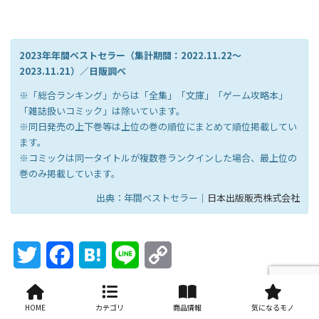
2023年年間ベストセラー（集計期間：2022.11.22～
2023.11.21）／日販調べ
※「総合ランキング」からは「全集」「文庫」「ゲーム攻略本」
「雑誌扱いコミック」は除いています。
※同日発売の上下巻等は上位の巻の順位にまとめて順位掲載してい
ます。
※コミックは同一タイトルが複数巻ランクインした場合、最上位の
巻のみ掲載しています。
出典：年間ベストセラー｜
日本出版販売株式会社
Twitter
Facebook
Hatena
Line
Copy
Link
絵本・児童書・図鑑
人文・地歴・社会
カテゴリー
小説・エッセイ
ライフスタイル
HOME
カテゴリ
商品情報
気になるモノ