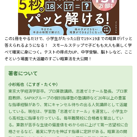
この1冊をやるだけで、小学生がたった1日で19×19までの暗算がパッと
答えられるようになる！ スモールステップで子どもも大人も楽しく学
べて確実に身につく。テストの得点力UP、中学受験、脳トレなど、ここ
ぞという場面で大活躍のすごい暗算法を大公開！
著者について
小杉拓也（こすぎ・たくや）
東京大学経済学部卒。プロ算数講師。志進ゼミナール塾長。プロ家
庭教師、SAPIXグループの個別指導塾の塾講師など20年以上の豊富
な指導経験があり、常にキャンセル待ちの出る人気講師として活躍
している。現在は、学習塾「志進ゼミナール」を運営し、小学生か
ら高校生に指導を行っている。毎年難関校に合格者を輩出してい
る。算数が苦手な生徒の偏差値を45から65に上げて第一志望校に合
格させるなど、着実に学力を伸ばす指導に定評がある。暗算法の開