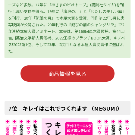
ーズなど多数。17年に『神さまのビオトープ』(講談社タイガ)を刊
行し高い支持を得る。19年に『流浪の月』と『わたしの美しい庭』
を刊行。20年『流浪の月』で本屋大賞を受賞。同作は22年5月に実
写映画が公開された。20年刊行の『滅びの前のシャングリラ』で2
年連続本屋大賞ノミネート。本書は、第168回直木賞候補、第44回
吉川英治文学新人賞候補、2022王様のブランチBOOK大賞、キノベ
ス!2023第1位、そして23年、2度目となる本屋大賞受賞作に選ばれ
た。
商品情報を見る
7位 キレイはこれでつくれます （MEGUMI）