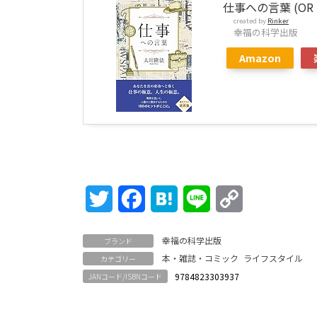
仕事への言葉 (OR 
created by
Rinker
幸福の科学出版
Amazon
Twitter
Facebook
Hatena
Line
Copy
Link
幸福の科学出版
ブランド
本・雑誌・コミック
ライフスタイル
カテゴリー
9784823303937
JANコード/ISBNコード