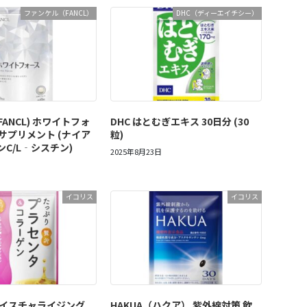
ファンケル（FANCL）
DHC（ディーエイチシー）
ANCL) ホワイトフォ
DHC はとむぎエキス 30日分 (30
 サプリメント (ナイア
粒)
ンC/L‐シスチン)
2025年8月23日
イコリス
イコリス
s モイスチャライジング
HAKUA（ハクア） 紫外線対策 飲