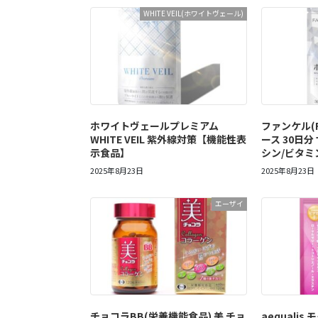
WHITE VEIL(ホワイトヴェール)
ホワイトヴェールプレミアム
ファンケル(F
WHITE VEIL 紫外線対策【機能性表
ース 30日分
示食品】
シン/ビタミ
2025年8月23日
2025年8月23日
エーザイ
チョコラBB(栄養機能食品) 美 チョ
aequali