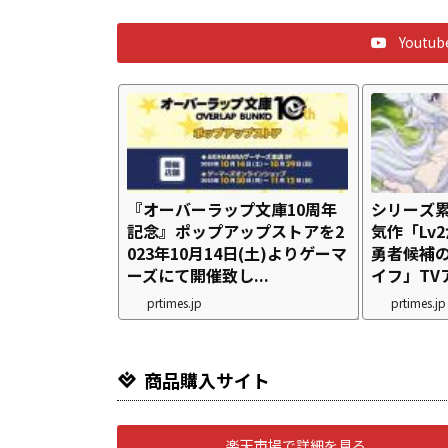
Yout
『オーバーラップ文庫10周年
シリーズ累
記念』ポップアップストアを2
気作「Lv
023年10月14日(土)よりゲーマ
勇者候補
ーズにて開催致し...
イフ」TVア
prtimes.jp
prtimes.jp
商品購入サイト
楽天市場で詳細を見る