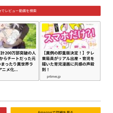
ubeでレビュー動画を検索
計200万部突破の人
【異例の即重版決定！】テレ
2からチートだった元
東局員がリアル出産・育児を
のまったり異世界ラ
描いた育児漫画に共感の声殺
ニメ化...
到！
prtimes.jp
Amazonで詳細を見る