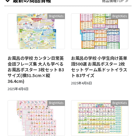
商品情報TOP ≫
BrightKids
BrightKids
お風呂の学校 カンタン日常英
お風呂の学校 小学生向け英単
会話フレーズ集 大人も学べる
語500選 お風呂ポスター 2枚
お風呂ポスター 3枚セット B3
セット ゲーム系ドットイラス
サイズ(横51.5cm×縦
ト B3サイズ
36.4cm)
2025年4月6日
2025年4月6日
BrightKids
BrightKids