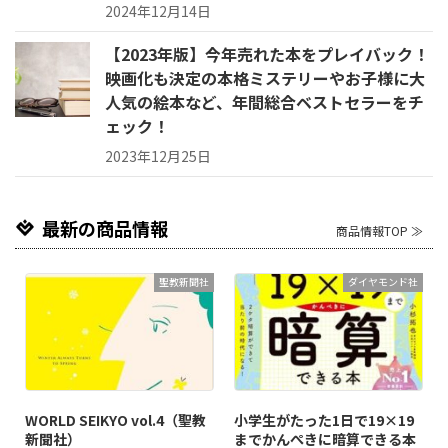
2024年12月14日
【2023年版】今年売れた本をプレイバック！
映画化も決定の本格ミステリーやお子様に大
人気の絵本など、年間総合ベストセラーをチ
ェック！
2023年12月25日
最新の商品情報
商品情報TOP ≫
聖教新聞社
ダイヤモンド社
WORLD SEIKYO vol.4（聖教
小学生がたった1日で19×19
新聞社）
までかんぺきに暗算できる本