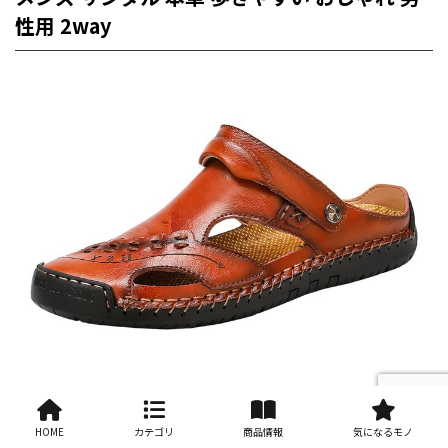
性用 2way
サンダルのアッパーは牛革で作られて、お客様はこの点を疑いません。
例年は革素材が薄いという声があったので、2023年は牛革の下に繊維を
HOME
カテゴリ
商品情報
気になるモノ
合わせることで厚みと耐久性を高めました。同時に、今回、特殊な染色