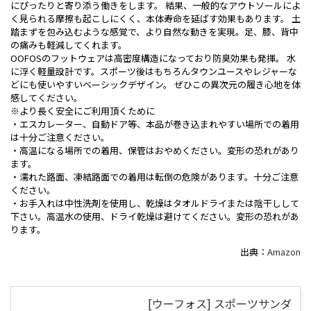
にぴったりと寄り添う働きをします。 結果、一般的なアウトソールによ
く見られる摩擦も起こしにくく、本体寿命を延ばす効果もあります。 土
踏まずを包み込むような感覚で、より自然な動きを実現。足、膝、背中
の痛みも軽減してくれます。
OOFOSのフットウェアは高密度構造になっており防臭効果も発揮。 水
に浮く軽量設計です。スポーツ後はもちろんタウンユースやレジャーな
どにも使いやすいベーシックデザイン。 ぜひこの異次元の履き心地を体
感してください。
※より長く安全にご利用頂くために
・エスカレーター、自動ドア等、本品が巻き込まれやすい場所での着用
は十分ご注意ください。
・高温になる場所での着用、保管はおやめください。変形の恐れがあり
ます。
・濡れた路面、凍結路面での着用は転倒の危険があります。十分ご注意
ください。
・お手入れは中性洗剤を使用し、乾燥はタオルドライまたは陰干しして
下さい。高温水の使用、ドライ乾燥は避けてください。変形の恐れがあ
ります。
出典：
Amazon
[ウーフォス] スポーツサンダ