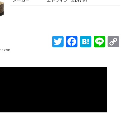
メーカー
エドウィン（EDWIN）
Twitter
Facebook
Hatena
Line
Copy
mazon
Link