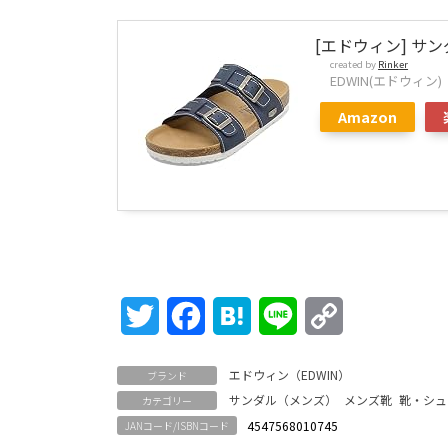
[エドウィン] サンダ
created by
Rinker
EDWIN(エドウィン)
Amazon
Twitter
Facebook
Hatena
Line
Copy
Link
エドウィン（EDWIN）
ブランド
サンダル（メンズ）
メンズ靴
靴・シュ
カテゴリー
4547568010745
JANコード/ISBNコード