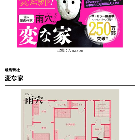
出典：
Amazon
飛鳥新社
変な家