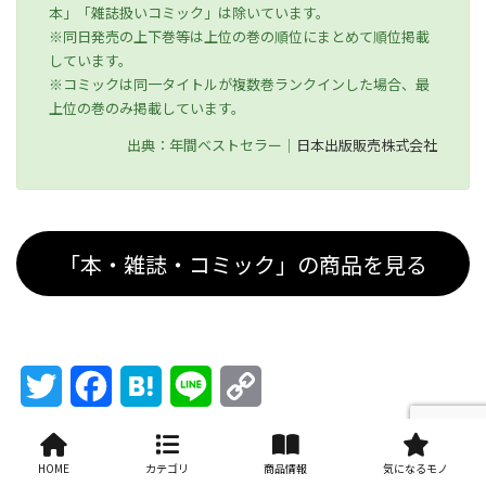
本」「雑誌扱いコミック」は除いています。
※同日発売の上下巻等は上位の巻の順位にまとめて順位掲載
しています。
※コミックは同一タイトルが複数巻ランクインした場合、最
上位の巻のみ掲載しています。
出典：年間ベストセラー｜
日本出版販売株式会社
「本・雑誌・コミック」の商品を見る
Twitter
Facebook
Hatena
Line
Copy
Link
絵本・児童書・図鑑
人文・地歴・社会
カテゴリー
小説・エッセイ
資格・検定
本・雑誌・コミック
HOME
カテゴリ
商品情報
気になるモノ