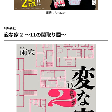
出典：
Amazon
飛鳥新社
変な家２ 〜11の間取り図〜