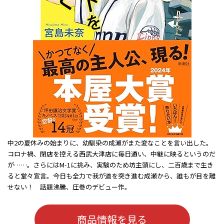
中2の夏休みの始まりに、幼馴染の成瀬がまた変なことを言い出した。
コロナ禍、閉店を控える西武大津店に毎日通い、中継に映るというのだ
が……。さらにはM-1に挑み、実験のため坊主頭にし、二百歳まで生き
ると堂々宣言。今日も全力で我が道を突き進む成瀬から、誰もが目を離
せない！ 話題沸騰、圧巻のデビュー作。
商品情報を見る