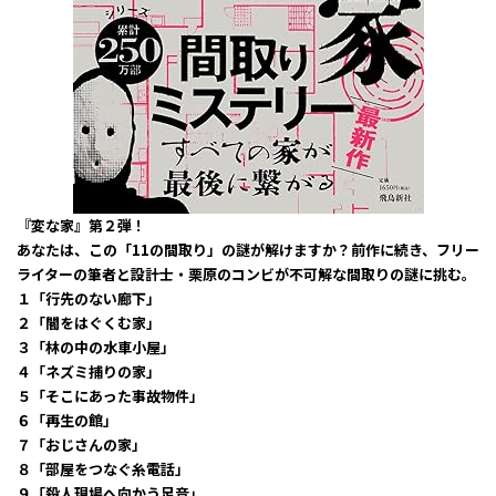
『変な家』第２弾！
あなたは、この「11の間取り」の謎が解けますか？
前作に続き、フリー
ライターの筆者と設計士・栗原のコンビが
不可解な間取りの謎に挑む。
１「行先のない廊下」
２「闇をはぐくむ家」
３「林の中の水車小屋」
４「ネズミ捕りの家」
５「そこにあった事故物件」
６「再生の館」
７「おじさんの家」
８「部屋をつなぐ糸電話」
９「殺人現場へ向かう足音」