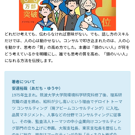
どれだけ考えても、伝わらなければ意味がない。でも、話し方のスキル
だけでは、人の心は動かせない。コンサルで叩き込まれたのは、人の心
を動かす、思考の「質」の高め方でした。本書は「頭のいい人」が何を
どう考えているかを明確にし、誰でも思考の質を高め、「頭のいい人」
になれる方法を伝授します。
著者について
安達裕哉（あだち・ゆうや）
1975年生まれ。筑波大学大学院環境科学研究科修了後、理系研
究職の道を諦め、給料が少し高いという理由でデロイト トーマ
ツ コンサルティング（現アビームコンサルティング）に入社。
品質マネジメント、人事などの分野でコンサルティングに従事
し、その後、監査法人トーマツの中小企業向けコンサルティン
グ部門の立ち上げに参画。大阪支社長、東京支社長を歴任した
のちに独立。現在はマーケティング会社「ティネクト株式会