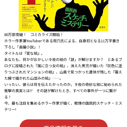
80万部突破！ コミカライズ開始！
ホラー作家兼YouTuberである雨穴氏による、自身初となる11万字書き
下ろし「長編小説」！
タイトルは『変な絵』。
あなたも、何かがおかしい９枚の絵の「謎」が解けますか？ とあるブ
ログに投稿された『風に立つ女の絵』、消えた男児が描いた『灰色に塗
りつぶされたマンションの絵』、山奥で見つかった遺体が残した『震え
た線で描かれた山並みの絵』……。
いったい、彼らは何を伝えたかったのか――。９枚の奇妙な絵に秘められた
衝撃の真実とは!? その謎が解けたとき、すべての事件が一つに繋が
る！
今、最も注目を集めるホラー作家が描く、戦慄の国民的スケッチ・ミス
テリー!