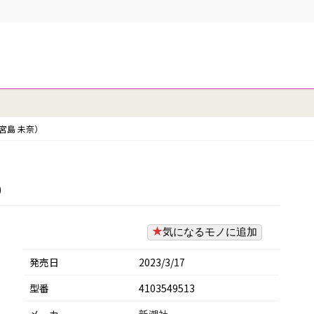
宮島 未奈）
）
気になるモノに追加
発売日
2023/3/17
型番
4103549513