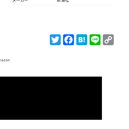
メーカー
新潮社
Twitter
Facebook
Hatena
Line
Copy
Link
mazon