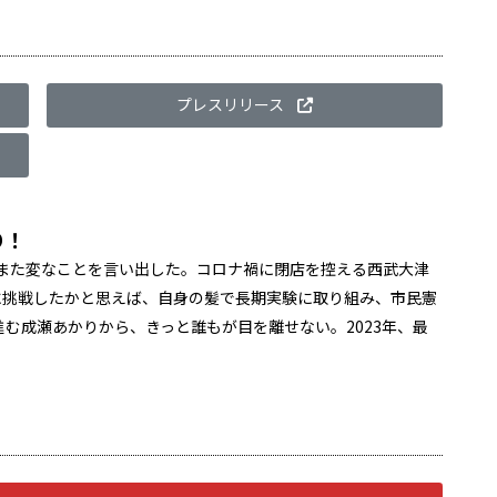
プレスリリース
り！
がまた変なことを言い出した。コロナ禍に閉店を控える西武大津
に挑戦したかと思えば、自身の髪で長期実験に取り組み、市民憲
む成瀬あかりから、きっと誰もが目を離せない。2023年、最