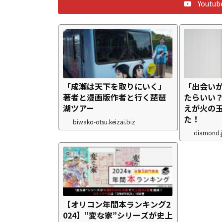
Yout
「成瀬は天下を取りにいく」
「出会い
著者と漫画版作者と行く琵琶
たらいい
湖ツアー
えが火の
た！
biwako-otsu.keizai.biz
diamond.
【オリコン年間本ランキング2
024】”変な家”シリーズが史上