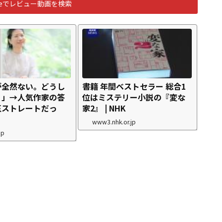
ubeでレビュー動画を検索
が全然ない。どうし
書籍 年間ベストセラー 総合1
？」→人気作家の答
位はミステリー小説の『変な
玉ストレートだっ
家2』 | NHK
www3.nhk.or.jp
jp