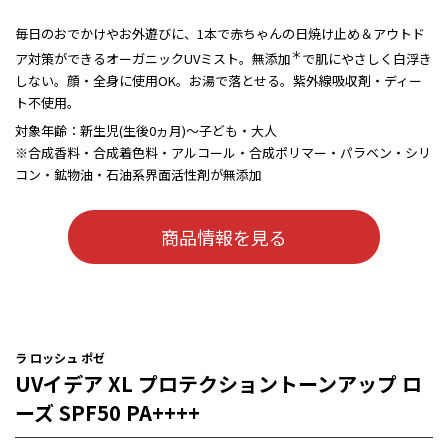
毎日のおでかけやお外遊びに、1本で赤ちゃんの日焼け止め＆アウトド
＊
ア対策ができるオーガニックUVミスト。無添加
で肌にやさしく白浮き
しない。顔・全身に使用OK。お湯で落とせる。紫外線吸収剤・ディー
ト不使用。
対象年齢：新生児(生後0ヵ月)～子ども・大人
※合成香料・合成着色料・アルコール・合成ポリマー・パラベン・シリ
コン・鉱物油・石油系界面活性剤が無添加
商品情報を見る
ラ ロッシュ ポゼ
UVイデア XL プロテクショントーンアップ ロ
ーズ SPF50 PA++++