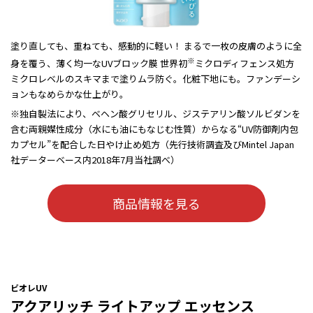
塗り直しても、重ねても、感動的に軽い！ まるで一枚の皮膚のように全
※
身を覆う、薄く均一なUVブロック膜 世界初
ミクロディフェンス処方
ミクロレベルのスキマまで塗りムラ防ぐ。化粧下地にも。ファンデーシ
ョンもなめらかな仕上がり。
※独自製法により、ベヘン酸グリセリル、ジステアリン酸ソルビダンを
含む両親媒性成分（水にも油にもなじむ性質）からなる“UV防御剤内包
カプセル”を配合した日やけ止め処方（先行技術調査及びMintel Japan
社データーベース内2018年7月当社調べ）
商品情報を見る
ビオレUV
アクアリッチ ライトアップ エッセンス