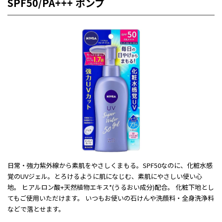
SPF50/PA+++ ポンプ
日常・強力紫外線から素肌をやさしくまもる。SPF50なのに、化粧水感
覚のUVジェル。とろけるように肌になじむ、素肌にやさしい使い心
地。 ヒアルロン酸+天然植物エキス*(うるおい成分)配合。 化粧下地とし
てもご使用いただけます。 いつもお使いの石けんや洗顔料・全身洗浄料
などで落とせます。