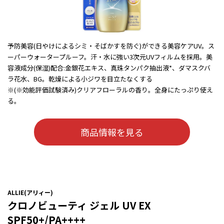
予防美容(日やけによるシミ・そばかすを防ぐ)ができる美容ケアUV。ス
ーパーウォータープルーフ。汗・水に強い3次元UVフィルムを採用。美
容液成分(保湿)配合:金銀花エキス、真珠タンパク抽出液*、ダマスクバ
ラ花水、BG。乾燥による小ジワを目立たなくする
※(※効能評価試験済み)クリアフローラルの香り。全身にたっぷり使え
る。
商品情報を見る
ALLIE(アリィー)
クロノビューティ ジェル UV EX
SPF50+/PA++++