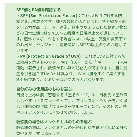
SPF値とPA値を確認する
・
SPF (Sun Protection Factor)
：これはUV-Bに対する防止
効果を示す数値です。SPFの数値が大きいほど、紫外線から肌
を守る力が高まります。通常、散歩やちょっとしたお買い物な
どの日常生活ではSPF10〜20程度の日焼け止めが適していま
す。屋外でスポーツをする場合はSPF30以上、真夏の炎天下で
のお出かけやレジャー、運動時にはSPF50以上のものが適して
います。
・
PA (Protection Grade of UVA)
：これはUV-Aに対する防
止効果を示すものです。PAは「PA＋」から「PA＋＋＋＋」の4
段階で表示され、数値が多いほど防止力が高まります。肌に炎
症を引き起こすUV-Bとは異なり、UV-Aは肌をすぐに黒くする
紫外線であり、シミやそばかすの原因となります。
自分好みの使用感のものを選ぶ
日焼け止めは肌に密着する「塗るタイプ」や、外出先で塗り直
ししやすい「スプレータイプ」、マリンスポーツや汗をかく激
しい運動の際には「ウォータープルーフ」など、その日の活動
やライフスタイルに合わせて選びましょう。
敏感肌の場合はノンケミカルのものを選ぶ
敏感肌の方は、ノンケミカルの日焼け止めを選ぶと肌に余計な
負担をかけずに済みます。