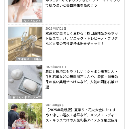
で肌の潤いと美白効果を高めよう
サプリメント
2025年8月21日
水道水が美味しく変わる！蛇口直結型からポッ
ト型まで、パナソニック・トレビーノ・ブリタ
など人気の高性能浄水器をチェック！
生活雑貨・日用品
2025年8月14日
肌にも環境にもやさしい！シャボン玉石けん・
牛乳石鹸などの無添加石けんや、殺菌・消毒効
果の高い薬用せっけんなど、人気の固形石鹸15
選
石けん・ボディソープ
2025年8月4日
【2025年最新版】夏祭り・花火大会におすす
め！涼しい浴衣・甚平など、メンズ・レディー
ス・キッズ向けの人気和装アイテムを厳選紹介