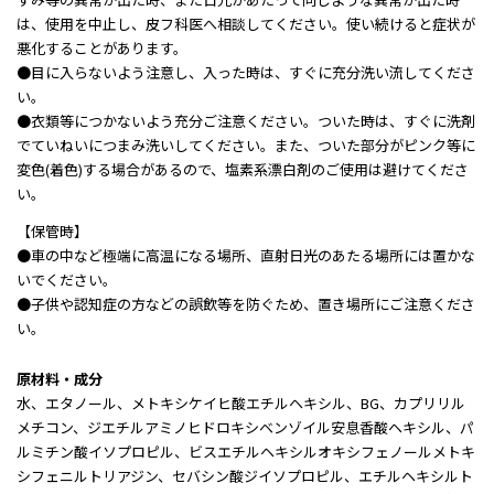
は、使用を中止し、皮フ科医へ相談してください。使い続けると症状が
悪化することがあります。
●目に入らないよう注意し、入った時は、すぐに充分洗い流してくださ
い。
●衣類等につかないよう充分ご注意ください。ついた時は、すぐに洗剤
でていねいにつまみ洗いしてください。また、ついた部分がピンク等に
変色(着色)する場合があるので、塩素系漂白剤のご使用は避けてくださ
い。
【保管時】
●車の中など極端に高温になる場所、直射日光のあたる場所には置かな
いでください。
●子供や認知症の方などの誤飲等を防ぐため、置き場所にご注意くださ
い。
原材料・成分
水、エタノール、メトキシケイヒ酸エチルヘキシル、BG、カプリリル
メチコン、ジエチルアミノヒドロキシベンゾイル安息香酸ヘキシル、パ
ルミチン酸イソプロピル、ビスエチルヘキシルオキシフェノールメトキ
シフェニルトリアジン、セバシン酸ジイソプロピル、エチルヘキシルト