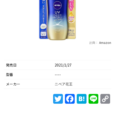
出典：
Amazon
発売日
2021/1/27
型番
----
メーカー
ニベア花王
Twitter
Facebook
Hatena
Line
Co
Li