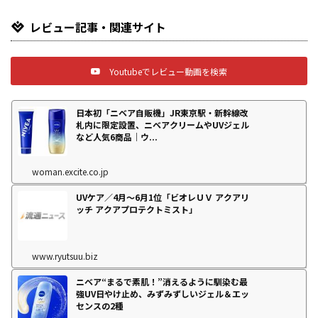
レビュー記事・関連サイト
Youtubeでレビュー動画を検索
日本初「ニベア自販機」JR東京駅・新幹線改
札内に限定設置、ニベアクリームやUVジェル
など人気6商品｜ウ...
woman.excite.co.jp
UVケア／4月～6月1位「ビオレＵＶ アクアリ
ッチ アクアプロテクトミスト」
www.ryutsuu.biz
ニベア“まるで素肌！”消えるように馴染む最
強UV日やけ止め、みずみずしいジェル＆エッ
センスの2種