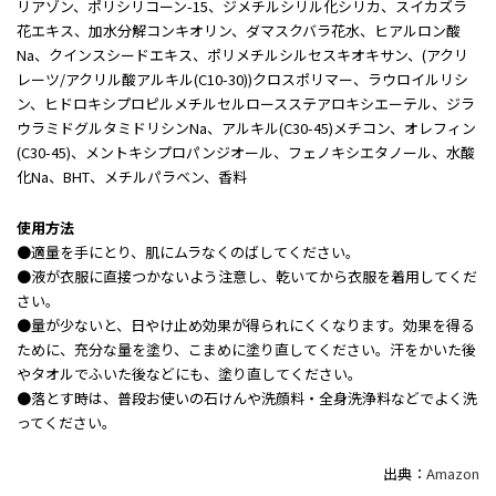
リアゾン、ポリシリコーン-15、ジメチルシリル化シリカ、スイカズラ
花エキス、加水分解コンキオリン、ダマスクバラ花水、ヒアルロン酸
Na、クインスシードエキス、ポリメチルシルセスキオキサン、(アクリ
レーツ/アクリル酸アルキル(C10-30))クロスポリマー、ラウロイルリシ
ン、ヒドロキシプロピルメチルセルロースステアロキシエーテル、ジラ
ウラミドグルタミドリシンNa、アルキル(C30-45)メチコン、オレフィン
(C30-45)、メントキシプロパンジオール、フェノキシエタノール、水酸
化Na、BHT、メチルパラベン、香料
使用方法
●適量を手にとり、肌にムラなくのばしてください。
●液が衣服に直接つかないよう注意し、乾いてから衣服を着用してくだ
さい。
●量が少ないと、日やけ止め効果が得られにくくなります。効果を得る
ために、充分な量を塗り、こまめに塗り直してください。汗をかいた後
やタオルでふいた後などにも、塗り直してください。
●落とす時は、普段お使いの石けんや洗顔料・全身洗浄料などでよく洗
ってください。
出典：
Amazon