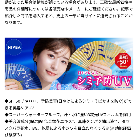
動があった場合は情報が誤っている場合があります。正確な最新価格や
商品の詳細等については各販売店やメーカーにご確認ください。記事で
紹介した商品を購入すると、売上の一部が当サイトに還元されることが
あります。
◆SPF50+/PA++++。予防美容(日やけによるシミ・そばかすを防ぐ)がで
きる美容ケアUV
◆スーパーウォータープルーフ。汗・水に強い3次元UVフィルムを採用
◆美容液成分(保湿)配合:金銀花エキス*、真珠タンパク抽出液**、ダマ
スクバラ花水、BG。乾燥による小ジワを目立たなくする※(※効能評価
試験済み)