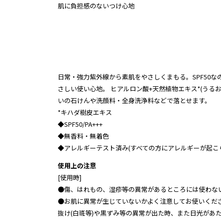
肌に負担感のないつけ心地
日常・強力紫外線から素肌をやさしくまもる。SPF50
さしい使い心地。 ヒアルロン酸+天然植物エキス*(うる
いの石けんや洗顔料・全身洗浄料などで落とせます。
*キハダ樹皮エキス
◆SPF50/PA+++
◆無香料・無着色
◆アレルギーテスト済み(すべての方にアレルギーが起こら
使用上の注意
[使用時]
●傷、はれもの、湿疹等の異常があるところには使わな
●お肌に異常が生じていないかよく注意してお使いくだ
抜け(白斑等)や黒ずみ等の異常が出た時、また日光があ