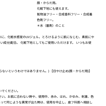
顔・からだ用。
化粧下地にも使えます。
鉱物油フリー・合成香料フリー・合成着
色剤フリー。
＊水（基剤）のこと
なのに、化粧水感覚のUVジェル。とろけるように肌になじむ、素肌にや
おい成分)配合。 化粧下地としてもご使用いただけます。 いつもお使
ないというわけではありません。) 【日やけ止め(顔・からだ用)】
いでください。
さい。お肌に合わない時や、使用中、赤み、はれ、かゆみ、刺激、色
たって同じような異常が出た時は、使用を中止し、皮フ科医へ相談し