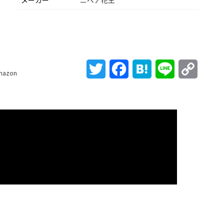
メーカー
ニベア花王
Twitter
Facebook
Hatena
Line
Copy
mazon
Link