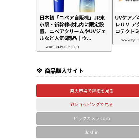
日本初「ニベア自販機」JR東
UVケア／
京駅・新幹線改札内に限定設
レＵＶ ア
置、ニベアクリームやUVジェ
ロテクト
ルなど人気6商品｜ウ...
www.ryuts
woman.excite.co.jp
商品購入サイト
楽天市場で詳細を見る
Y!ショッピングで見る
ビックカメラ.com
Joshin