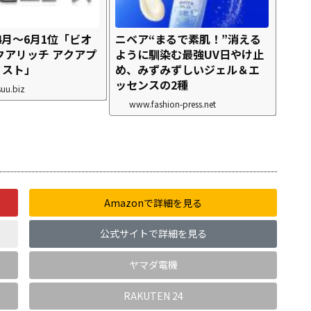
4月～6月1位「ビオ
ニベア“まるで素肌！”消える
クアリッチ アクアプ
ように馴染む最強UV日やけ止
ミスト」
め、みずみずしいジェル＆エ
ッセンスの2種
uu.biz
www.fashion-press.net
Amazonで詳細を見る
公式サイトで詳細を見る
ヤマダ電機
RAKUTEN 24