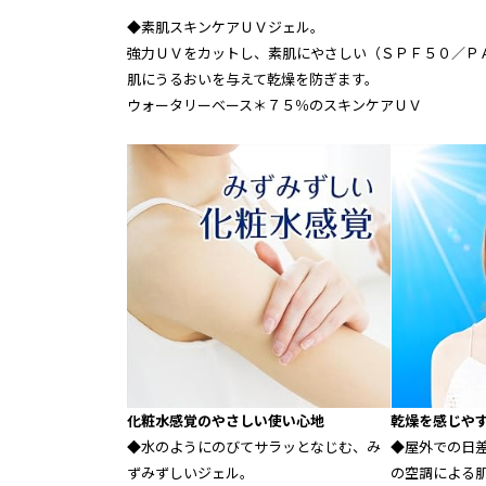
◆素肌スキンケアＵＶジェル。
強力ＵＶをカットし、素肌にやさしい（ＳＰＦ５０／Ｐ
肌にうるおいを与えて乾燥を防ぎます。
ウォータリーベース＊７５％のスキンケアＵＶ
化粧水感覚のやさしい使い心地
乾燥を感じや
◆水のようにのびてサラッとなじむ、み
◆屋外での日
ずみずしいジェル。
の空調による