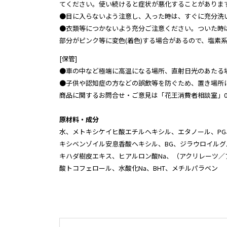
てください。使い続けると症状が悪化することがありま
●目に入らないよう注意し、入った時は、すぐに充分洗
●衣類等につかないよう充分ご注意ください。ついた時
部分がピンク等に変色(着色)する場合があるので、塩素
[保管]
●車の中など極端に高温になる場所、直射日光のあたる
●子供や認知症の方などの誤飲等を防ぐため、置き場所
商品に関するお問合せ・ご意見は「花王消費者相談室」0120-16
原材料・成分
水、メトキシケイヒ酸エチルヘキシル、エタノール、P
キシベンゾイル安息香酸ヘキシル、BG、ジラウロイルグ
キハダ樹皮エキス、ヒアルロン酸Na、（アクリレーツ／ア
酸トコフェロール、水酸化Na、BHT、メチルパラベン