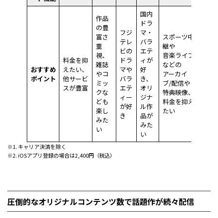
国内
作品
ドラ
の豊
フジ
マ・
富さ
スポーツ中
テレ
バラ
重
継や
ビの
エテ
視、
音楽ライブ
料金を抑
ドラ
ィが
雑誌
などの
おすすめ
えたい、
マや
好
やコ
アーカイ
ポイント
他サービ
バラ
き、
ミッ
ブ/配信や
スが豊富
エテ
オリ
クな
特典映像、
ィー
ジナ
ども
料金を抑え
が好
ル作
楽し
たい
き
品が
みた
みた
い
い
※1. キャリア決済を除く
※2. iOSアプリ登録の場合は2,400円（税込）
圧倒的なオリジナルコンテンツ数で話題作が続々配信