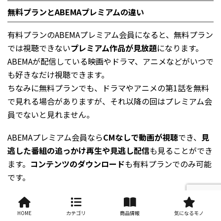
無料プランとABEMAプレミアムの違い
有料プランのABEMAプレミアム会員になると、無料プラン
では視聴できない
プレミアム作品が見放題
になります。
ABEMAが配信している映画やドラマ、アニメなどがいつで
も好きなだけ視聴できます。
ちなみに無料プランでも、ドラマやアニメの第1話を無料
で見れる場合がありますが、それ以降の回はプレミアム会
員でないと見れません。
ABEMAプレミアム会員なら
CMなしで動画が視聴
でき、
見
逃した番組の追っかけ再生や見逃し配信
も見ることができ
ます。
コンテンツのダウンロード
も有料プランでのみ可能
です。
ABEMAプレミアム
ABEMA TV
HOME
カテゴリ
商品情報
気になるモノ
作品数
約3万エピソード
非公開