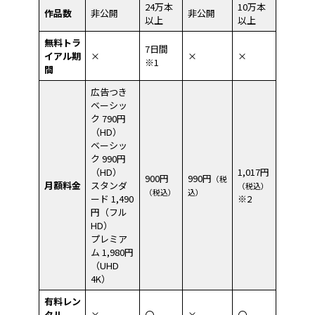
24万本
10万本
作品数
非公開
非公開
以上
以上
無料トラ
7日間
イアル期
×
×
×
※1
間
広告つき
ベーシッ
ク 790円
（HD）
ベーシッ
ク 990円
（HD）
1,017円
900円
990円
（税
月額料金
スタンダ
（税込）
（税込）
込）
ード 1,490
※2
円（フル
HD）
プレミア
ム 1,980円
（UHD
4K）
有料レン
タル
×
〇
×
〇