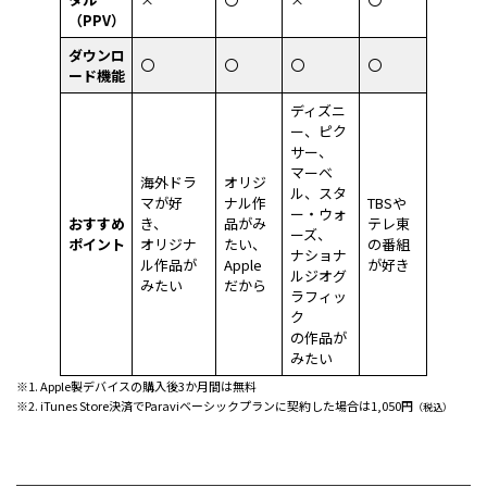
（PPV）
ダウンロ
〇
〇
〇
〇
ード機能
ディズニ
ー、ピク
サー、
マーベ
海外ドラ
オリジ
ル、スタ
マが好
ナル作
TBSや
ー・ウォ
おすすめ
き、
品がみ
テレ東
ーズ、
ポイント
オリジナ
たい、
の番組
ナショナ
ル作品が
Apple
が好き
ルジオグ
みたい
だから
ラフィッ
ク
の作品が
みたい
※1. Apple製デバイスの購入後3か月間は無料
※2. iTunes Store決済でParaviベーシックプランに契約した場合は1,050円
（税込）