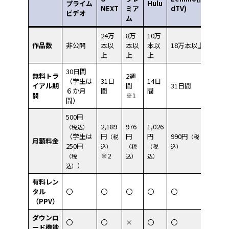
プライム
Hulu
NEXT
ミア
dTV)
ビデオ
ム
24万
8万
10万
作品数
非公開
本以
本以
本以
18万本以上
上
上
上
30日間
無料トラ
2週
（学生は
31日
14日
イアル期
間
31日間
６か月
間
間
間
※1
間）
500円
2,189
976
1,026
（税込）
（学生は
円
円
円
990円
（税
（税
月額料金
250円
込）
（税
（税
込）
※2
（税
込）
込）
）
込）
有料レン
タル
〇
〇
〇
〇
〇
（PPV）
ダウンロ
〇
〇
×
〇
〇
ード機能