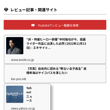
レビュー記事・関連サイト
Youtubeでレビュー動画を検索
“非・特撮ヒーロー俳優”中村倫也が今、仮面
ライダー作品に出演した必然 (2022年11月13
日) - エキサイト...
www.excite.co.jp
【写真】自他共に認める“明るい女子高生” 高
橋希海はサイコパスを演じたい
kai-you.net
Yah
oo!
ニュ
ース
news.yahoo.co.jp