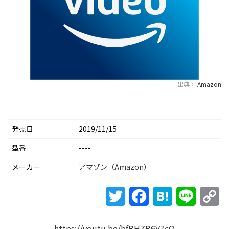
出典：
Amazon
発売日
2019/11/15
型番
----
メーカー
アマゾン（Amazon）
Twitter
Facebook
Hatena
Line
Co
Li
https://youtu.be/bfBHZB6V7cQ