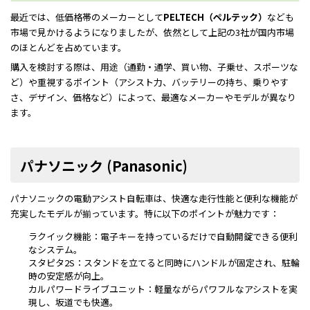
最近では、低価格帯のメーカーとして
PELTECH（ペルテック）
なども
市場で見かけるようになりましたが、依然として上記の3社が国内市場
のほとんどを占めています。
購入を検討する際は、用途（通勤・通学、買い物、子乗せ、スポーツな
ど）や重視するポイント（アシスト力、バッテリーの持ち、乗りやす
さ、デザイン、価格など）によって、最適なメーカーやモデルが異なり
ます。
パナソニック (Panasonic)
パナソニックの電動アシスト自転車は、快適な走行性能と便利な機能が
充実したモデルが揃っています。特に以下のポイントが魅力です：
ラクイック機能：電子キーを持っているだけで自動開錠できる便利
なシステム。
スタピタ2S：スタンドを立てると同時にハンドルが固定され、駐輪
時の安定感が向上。
カルパワードライブユニット：軽量ながらパワフルなアシストを実
現し、坂道でも快適。