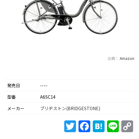
出典：
Amazon
発売日
----
型番
A6SC14
メーカー
ブリヂストン(BRIDGESTONE)
Twitter
Facebook
Hatena
Line
Co
Li