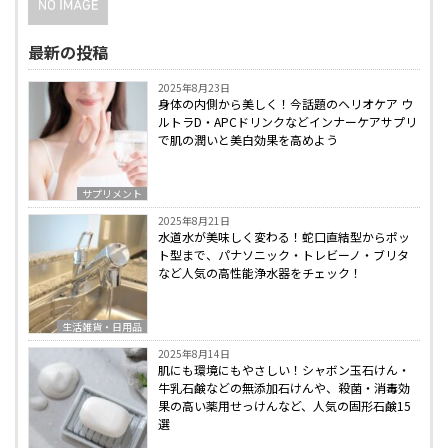
最新の投稿
2025年8月23日
身体の内側から美しく！今話題のヘリオケア ウ
ルトラD・APCドリンクなどインナーケアサプリ
で肌の潤いと美白効果を高めよう
サプリメント
2025年8月21日
水道水が美味しく変わる！蛇口直結型からポッ
ト型まで、パナソニック・トレビーノ・ブリタ
など人気の高性能浄水器をチェック！
生活雑貨・日用品
2025年8月14日
肌にも環境にもやさしい！シャボン玉石けん・
牛乳石鹸などの無添加石けんや、殺菌・消毒効
果の高い薬用せっけんなど、人気の固形石鹸15
選