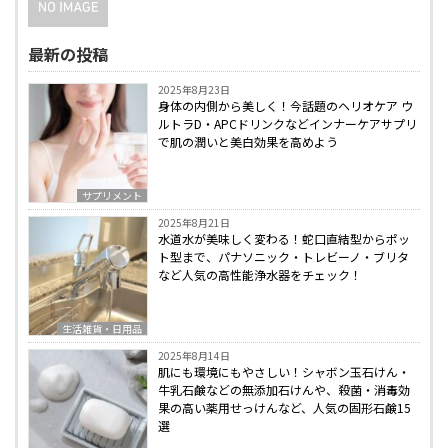
最新の投稿
2025年8月23日
身体の内側から美しく！今話題のヘリオケア ウ
ルトラD・APCドリンクなどインナーケアサプリ
で肌の潤いと美白効果を高めよう
サプリメント
2025年8月21日
水道水が美味しく変わる！蛇口直結型からポッ
ト型まで、パナソニック・トレビーノ・ブリタ
など人気の高性能浄水器をチェック！
生活雑貨・日用品
2025年8月14日
肌にも環境にもやさしい！シャボン玉石けん・
牛乳石鹸などの無添加石けんや、殺菌・消毒効
果の高い薬用せっけんなど、人気の固形石鹸15
選