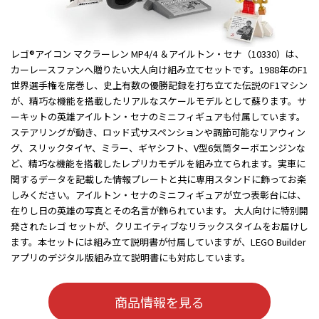
レゴ®アイコン マクラーレン MP4/4 ＆アイルトン・セナ（10330）は、
カーレースファンへ贈りたい大人向け組み立てセットです。1988年のF1
世界選手権を席巻し、史上有数の優勝記録を打ち立てた伝説のF1マシン
が、精巧な機能を搭載したリアルなスケールモデルとして蘇ります。サ
ーキットの英雄アイルトン・セナのミニフィギュアも付属しています。
ステアリングが動き、ロッド式サスペンションや調節可能なリアウィン
グ、スリックタイヤ、ミラー、ギヤシフト、V型6気筒ターボエンジンな
ど、精巧な機能を搭載したレプリカモデルを組み立てられます。実車に
関するデータを記載した情報プレートと共に専用スタンドに飾ってお楽
しみください。アイルトン・セナのミニフィギュアが立つ表彰台には、
在りし日の英雄の写真とその名言が飾られています。 大人向けに特別開
発されたレゴ セットが、クリエイティブなリラックスタイムをお届けし
ます。本セットには組み立て説明書が付属していますが、LEGO Builder
アプリのデジタル版組み立て説明書にも対応しています。
商品情報を見る