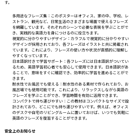
す。
多用途なフレーズ集：このポスターはオフィス、家の中、学校、レ
ストラン、観光など、日常生活のさまざまな場面で使えるフレーズ
を網羅しています。それぞれのシーンで必要な表現を学ぶことがで
き、実践的な英語力を身につけるのに役立ちます。
視覚的に分かりやすいデザイン：カラフルで視覚的に分かりやすい
デザインが採用されており、各フレーズはイラストと共に掲載され
ています。これにより、フレーズの使い方や状況が直感的に理解し
やすくなっています。
日本語訳付きで学習サポート：各フレーズには日本語訳がついてい
るため、英語学習初心者でも安心して使用できます。日本語訳があ
ることで、意味をすぐに確認でき、効率的に学習を進めることがで
きます。
耐水性でお風呂でも使える：耐水性のある素材で作られており、お
風呂場でも使用可能です。これにより、リラックスしながら英語の
フレーズを学ぶことができ、学習時間を有効に活用できます。
コンパクトで持ち運びやすい：この教材はコンパクトなサイズで設
計されており、どこにでも持ち運びやすいです。例えば、オフィス
のデスクや自宅のリビングルームに置いておけば、いつでも気軽に
英語のフレーズを復習することができます。
安全上のお知らせ