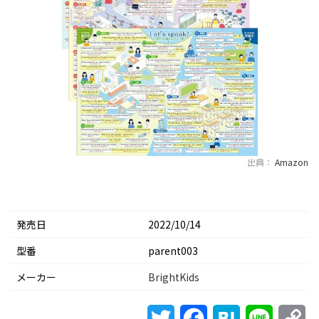
出典：
Amazon
発売日
2022/10/14
型番
‎parent003
メーカー
BrightKids
Twitter
Facebook
Hatena
Line
Co