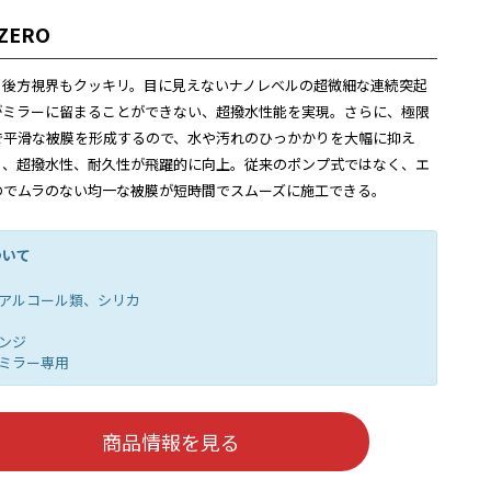
ZERO
、後方視界もクッキリ。目に見えないナノレベルの超微細な連続突起
がミラーに留まることができない、超撥水性能を実現。さらに、極限
で平滑な被膜を形成するので、水や汚れのひっかかりを大幅に抑え
り、超撥水性、耐久性が飛躍的に向上。従来のポンプ式ではなく、エ
のでムラのない均一な被膜が短時間でスムーズに施工できる。
ついて
: アルコール類、シリカ
レンジ
ドミラー専用
商品情報を見る