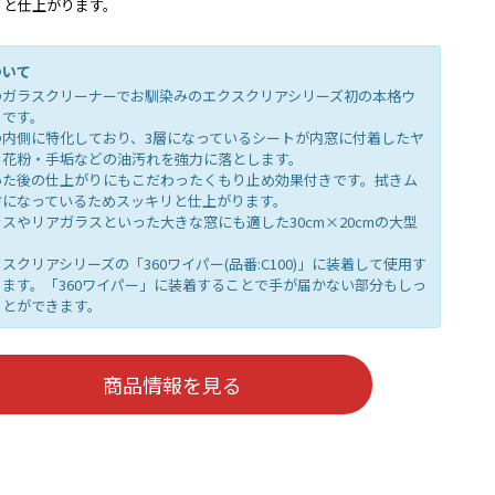
リと仕上がります。
ついて
のガラスクリーナーでお馴染みのエクスクリアシリーズ初の本格ウ
トです。
の内側に特化しており、3層になっているシートが内窓に付着したヤ
・花粉・手垢などの油汚れを強力に落とします。
いた後の仕上がりにもこだわったくもり止め効果付きです。拭きム
方になっているためスッキリと仕上がります。
スやリアガラスといった大きな窓にも適した30cm×20cmの大型
。
スクリアシリーズの「360ワイパー(品番:C100)」に装着して使用す
ます。「360ワイパー」に装着することで手が届かない部分もしっ
ことができます。
商品情報を見る