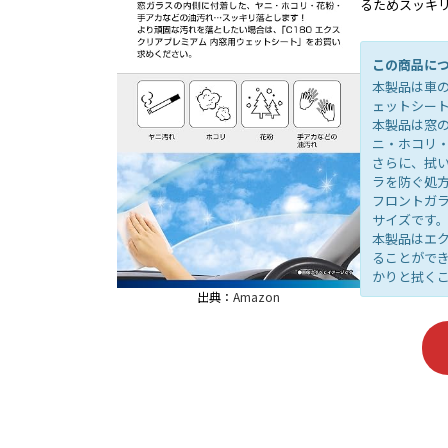
るためスッキ
この商品に
本製品は車
ェットシー
本製品は窓
ニ・ホコリ
さらに、拭
ラを防ぐ処
フロントガラ
サイズです
本製品はエク
ることができ
かりと拭く
出典：
Amazon