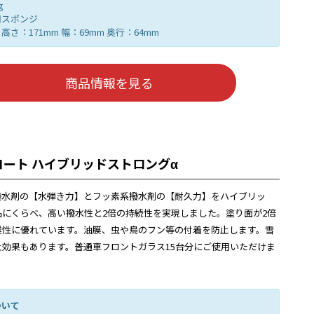
g
用スポンジ
さ：171mm 幅：69mm 奥行：64mm
商品情報を見る
コート ハイブリッドストロングα
撥水剤の【水弾き力】とフッ素系撥水剤の【耐久力】をハイブリッ
品にくらべ、高い撥水性と2倍の持続性を実現しました。塗り面が2倍
業性に優れています。油膜、虫や鳥のフン等の付着を防止します。雪
止効果もあります。普通車フロントガラス15台分にご使用いただけま
ついて