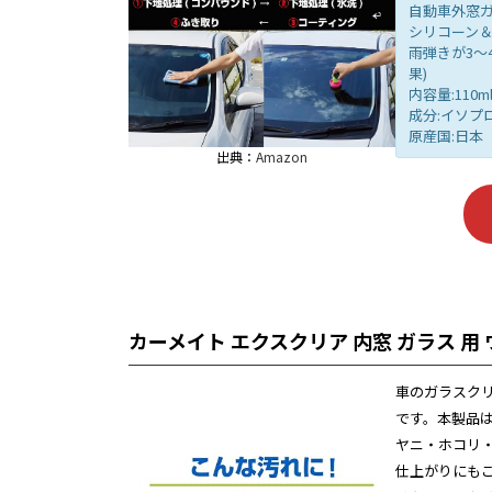
自動車外窓
シリコーン
雨弾きが3～
果)
内容量:110
成分:イソプ
原産国:日本
出典：
Amazon
カーメイト エクスクリア 内窓 ガラス 用
車のガラスク
です。本製品
ヤニ・ホコリ
仕上がりにも