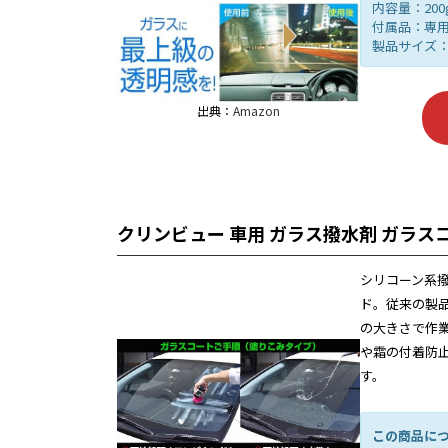
内容量：200
付属品：専
製品サイズ：高
出典：
Amazon
クリンビュー 車用 ガラス撥水剤 ガラス
シリコーン系
ド。従来の製
の大きさで作
や霜の付着防
す。
この商品に