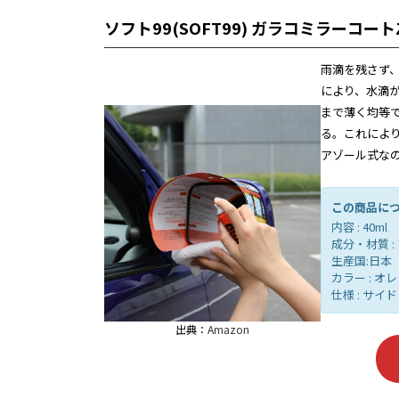
ソフト99(SOFT99) ガラコミラーコート
雨滴を残さず
により、水滴
まで薄く均等
る。これによ
アゾール式な
この商品に
内容 : 40ml
成分・材質 
生産国:日本
カラー : オ
仕様 : サイ
出典：
Amazon