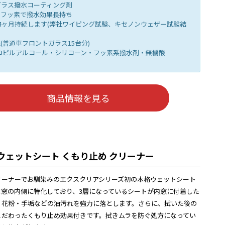
ガラス撥水コーティング剤
＆フッ素で撥水効果長持ち
4ヶ月持続します(弊社ワイピング試験、キセノンウェザー試験結
ml(普通車フロントガラス15台分)
ロピルアルコール・シリコーン・フッ素系撥水剤・無機酸
商品情報を見る
 ウェットシート くもり止め クリーナー
リーナーでお馴染みのエクスクリアシリーズ初の本格ウェットシート
は窓の内側に特化しており、3層になっているシートが内窓に付着した
・花粉・手垢などの油汚れを強力に落とします。さらに、拭いた後の
こだわったくもり止め効果付きです。拭きムラを防ぐ処方になってい