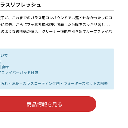
 ガラスリフレッシュ
粒子が、これまでのガラス用コンパウンドでは落とせなかったウロコ
力に除去。さらにフッ素系撥水剤や固着した油膜をスッキリ落とし、
スのような透明感が復活。クリーナー性能を引き出すループファイバ
ついて
製
研磨材
プファイバーパッド付属
の汚れ・油膜・ガラスコーティング剤・ウォータースポットの除去
商品情報を見る