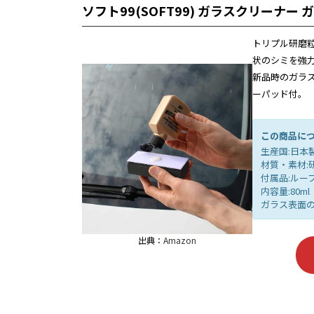
ソフト99(SOFT99) ガラスクリーナー
トリプル研磨
状のシミを強
新品時のガラ
ーパッド付。
この商品に
生産国:日本
材質・素材:
付属品:ルー
内容量:80ml
ガラス表面
出典：
Amazon