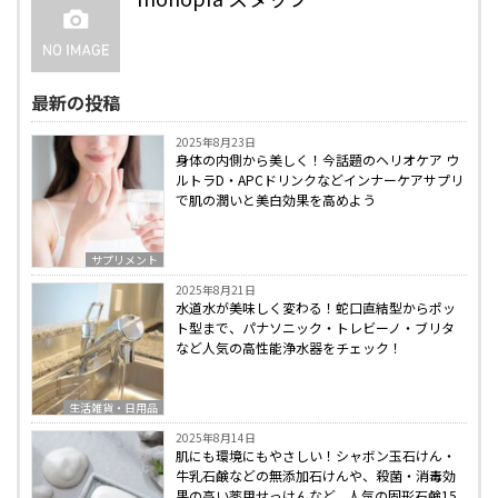
最新の投稿
2025年8月23日
身体の内側から美しく！今話題のヘリオケア ウ
ルトラD・APCドリンクなどインナーケアサプリ
で肌の潤いと美白効果を高めよう
サプリメント
2025年8月21日
水道水が美味しく変わる！蛇口直結型からポッ
ト型まで、パナソニック・トレビーノ・ブリタ
など人気の高性能浄水器をチェック！
生活雑貨・日用品
2025年8月14日
肌にも環境にもやさしい！シャボン玉石けん・
牛乳石鹸などの無添加石けんや、殺菌・消毒効
果の高い薬用せっけんなど、人気の固形石鹸15