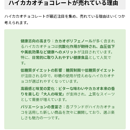
ハイカカオチョコレートが売れている理由
ハイカカオチョコレートが最近注目を集め、売れている理由はいくつか
考えられます。
健康志向の高まり
：
カカオポリフェノール
が多く含まれ
るハイカカオチョコは
抗酸化作用が期待され、血圧低下
や美肌効果など健康へのメリット
が注目されています。
特に、
日常的に取り入れやすい健康食品
として人気で
す。
低糖質ダイエットの影響
：
糖質制限
や
低糖質ダイエット
が注目される中で、砂糖の使用が控えめなハイカカオチ
ョコが選ばれやすくなっています。
高級感と味覚の変化
：
ビターな味わいやカカオ本来の香
りを楽しむ「大人の味覚」
が支持され、上質なスイーツ
として需要が増えています。
バリエーションの豊富さ
：各ブランドがハイカカオチョ
コを活用した新しい商品を次々に展開しており、選ぶ楽
しさも魅力の一つです。