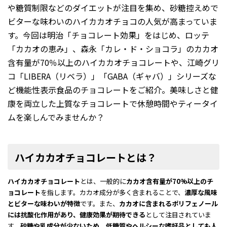
や糖質制限などのダイエットが注目を集め、砂糖控えめで
ビターな味わいのハイカカオチョコの人気が高まっていま
す。今回は明治「チョコレート効果」をはじめ、ロッテ
「カカオの恵み」、森永「カレ・ド・ショコラ」のカカオ
含有量が70％以上のハイカカオチョコレートや、江崎グリ
コ「LIBERA（リベラ）」「GABA（ギャバ）」シリーズな
ど機能性表示食品のチョコレートをご紹介。美味しさと健
康を両立した上質なチョコレートで休憩時間やティータイ
ムを楽しんでみませんか？
ハイカカオチョコレートとは？
ハイカカオチョコレート
とは、一般的に
カカオ含有量が70%以上のチ
ョコレート
を指します。カカオ成分が多く含まれることで、
濃厚な風味
とビターな味わいが特徴
です。また、
カカオに含まれるポリフェノール
には抗酸化作用があり、健康効果が期待できる
として注目されていま
す。
砂糖や乳成分が少ないため、低糖質やヘルシーな嗜好品としても人