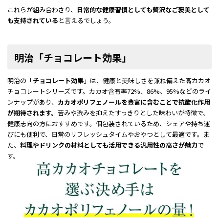
これらが組み合わさり、
日常的な健康習慣としても贅沢なご褒美として
も支持されている
と言えるでしょう。
明治「チョコレート効果」
明治の「
チョコレート効果
」は、健康と美味しさを兼ね備えた高カカオ
チョコレートシリーズです。カカオ含有率72%、86%、95%などのライ
ンナップがあり、
カカオポリフェノールを豊富に含むことで抗酸化作用
が期待されます。
苦みや渋みを抑えたすっきりとした味わいが特徴で、
健康志向の方におすすめです。個包装されているため、シェアや持ち運
びにも便利で、日常のリフレッシュタイムやおやつとして最適です。ま
た、
料理やドリンクの材料としても活用できる汎用性の高さが魅力
で
す。