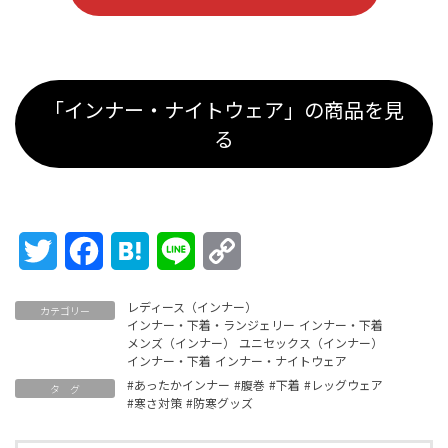
「インナー・ナイトウェア」の商品を見
る
Twitter
Facebook
Hatena
Line
Copy
Link
レディース（インナー）
カテゴリー
インナー・下着・ランジェリー
インナー・下着
メンズ（インナー）
ユニセックス（インナー）
インナー・下着
インナー・ナイトウェア
#あったかインナー
#腹巻
#下着
#レッグウェア
タ グ
#寒さ対策
#防寒グッズ