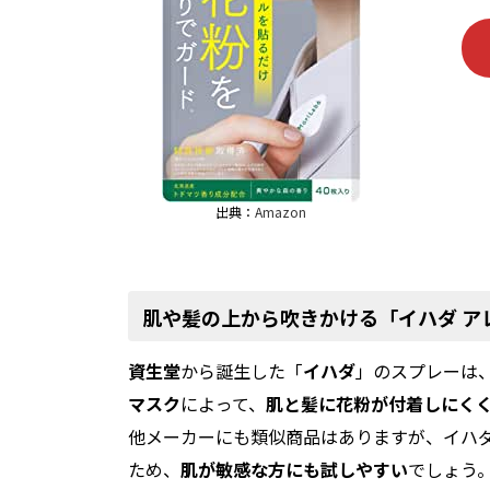
出典：
Amazon
肌や髪の上から吹きかける「イハダ アレ
資生堂
から誕生した「
イハダ
」のスプレーは
マスク
によって、
肌と髪に花粉が付着しにく
他メーカーにも類似商品はありますが、イハ
ため、
肌が敏感な方にも試しやすい
でしょう