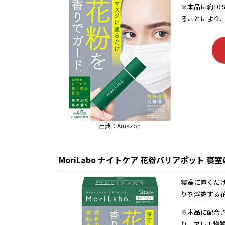
※本品に約1
ることにより
出典：
Amazon
MoriLabo ナイトケア 花粉バリアポット 
寝室に置くだ
りを浮遊する
※本品に配合
り、アレル物