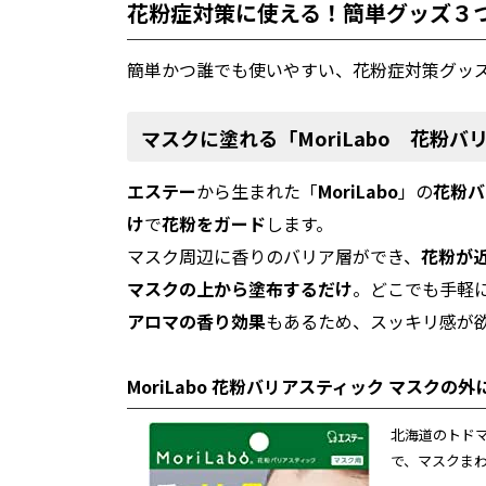
花粉症対策に使える！簡単グッズ３
簡単かつ誰でも使いやすい、花粉症対策グッ
マスクに塗れる「MoriLabo 花粉バ
エステー
から生まれた「
MoriLabo
」の
花粉バ
け
で
花粉をガード
します。
マスク周辺に香りのバリア層ができ、
花粉が
マスクの上から塗布するだけ
。どこでも手軽
アロマの香り効果
もあるため、スッキリ感が
MoriLabo 花粉バリアスティック マスク
北海道のトド
で、マスクま