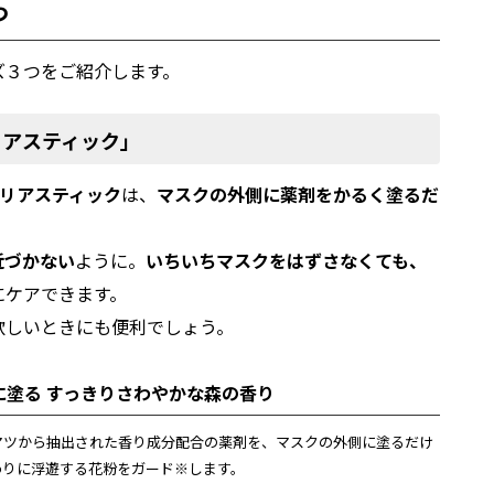
つ
ズ３つをご紹介します。
リアスティック」
リアスティック
は、
マスクの外側に薬剤をかるく塗るだ
近づかない
ように。
いちいちマスクをはずさなくても、
にケアできます。
欲しいときにも便利でしょう。
の外に塗る すっきりさわやかな森の香り
マツから抽出された香り成分配合の薬剤を、マスクの外側に塗るだけ
わりに浮遊する花粉をガード※します。