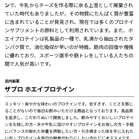
ン
で、牛乳からチーズを作る際に余る上澄として廃棄され
ていた時代もありましたが、その物質にたんぱく質が豊富
に含まれていることが発見され、現在では多くのプロテイ
ンサプリメントの原料として利用されています。また、ホ
エイプロテインは乳製品の一種で、乳清から抽出されたタ
ンパク質で、消化吸収が早いのが特徴。筋肉の回復や増強
に優れており、スポーツ選手や筋トレをしている人たちの
間で人気が高いです。
武内製薬
ザプロ ホエイプロテイン
スッキリ・爽やかな味わいのプロテインです。甘すぎず、くどさを感じ
ることがないので毎日お飲みいただける商品となっております。高品質
を追求し、こだわりぬいて開発しました。飲みやすくおいしいプロテイ
ンをお探しの方・水や牛乳に溶けやすいプロテインをお探しの方・手軽
にバランスの取れた栄養を摂取したい方・引き締まった体を手に入れた
い方・プロテインを毎日の朝食代わりにしたい方などにオススメです。