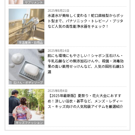
サプリメント
2025年8月21日
水道水が美味しく変わる！蛇口直結型からポッ
ト型まで、パナソニック・トレビーノ・ブリタ
など人気の高性能浄水器をチェック！
生活雑貨・日用品
2025年8月14日
肌にも環境にもやさしい！シャボン玉石けん・
牛乳石鹸などの無添加石けんや、殺菌・消毒効
果の高い薬用せっけんなど、人気の固形石鹸15
選
石けん・ボディソープ
2025年8月4日
【2025年最新版】夏祭り・花火大会におすす
め！涼しい浴衣・甚平など、メンズ・レディー
ス・キッズ向けの人気和装アイテムを厳選紹介
キッズファッション