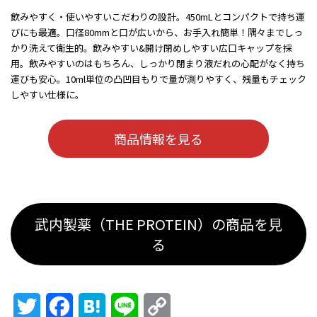
飲みやすく・使いやすいこだわりの設計。450mLとコンパクトで持ち運
びにも最適。口径80mmと口が広いから、お手入れ簡単！隅々までしっ
かり洗えて衛生的。飲みやすい&開け閉めしやすい広口キャップを採
用。飲みやすいのはもちろん、しっかり閉まり液だれの心配がなく持ち
運びも安心。10ml単位の凸凹目もりで量が測りやすく、残量もチェック
しやすい仕様に。
商品情報を見る
武内製薬（THE PROTEIN）の商品を見
る
Twitter
Facebook
Hatena
Line
Copy