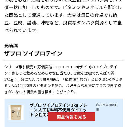
ダー状に加工したものです。ビタミンやミネラルを配合し
た商品として流通しています。大豆は毎日の食卓でも納
豆、豆腐、醤油、味噌など、良質なタンパク質源として食
べられています。
武内製薬
ザプロ ソイプロテイン
シリーズ累計販売15万個突破！THE PROTEIN(ザプロ)のソイプロテイ
ン！さらっと飲めるなめらかな口当たり。1食分(20g)でたんぱく質
17.1g！手軽にたんぱく質を補給。「植物性乳酸菌」とビタミンCやビタ
ミンAなど11種類のビタミンを配合。お好きな飲み物にプラスできて飽
きがこない！朝食の置き換えにもぴったり。
ザプロ ソイプロテイン 1kg プレ
🕒️2024年10月11
ーン 人工甘味料不使用 ダイエッ
日
ト 女性向け