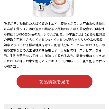
吸収が早い動物性たんぱく質のホエイ、腹持ちが良い大豆由来の植物性
たんぱく質ソイ。吸収速度の異なる２種類のたんぱく質配合で、吸収性
が持続！1杯約630mgのカルシウムが配合。小学生が1日に必要な推奨量
の摂取が可能！さらにビタミンD・ビタミンK配合でカルシウムの吸収
効率アップ。お子様の健康を考え、配合成分にとことんこだわりを。砂
糖や果糖などの人工甘味料を使用せず、天然甘味料「ステビア」を使
用。牛乳が苦手なお子様でも美味しく飲めるよう、開発を重ねてできた
こだわりの味。お水で割るとスッキリココア風味に、牛乳で割ると甘み
が引き立つ！
商品情報を見る