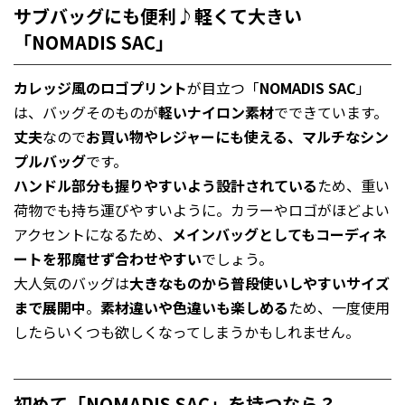
サブバッグにも便利♪軽くて大きい
「NOMADIS SAC」
カレッジ風のロゴプリント
が目立つ「
NOMADIS SAC
」
は、バッグそのものが
軽いナイロン素材
でできています。
丈夫
なので
お買い物やレジャーにも使える、マルチなシン
プルバッグ
です。
ハンドル部分も握りやすいよう設計されている
ため、重い
荷物でも持ち運びやすいように。カラーやロゴがほどよい
アクセントになるため、
メインバッグとしてもコーディネ
ートを邪魔せず合わせやすい
でしょう。
大人気のバッグは
大きなものから普段使いしやすいサイズ
まで展開中
。
素材違いや色違いも楽しめる
ため、一度使用
したらいくつも欲しくなってしまうかもしれません。
初めて「NOMADIS SAC」を持つなら？