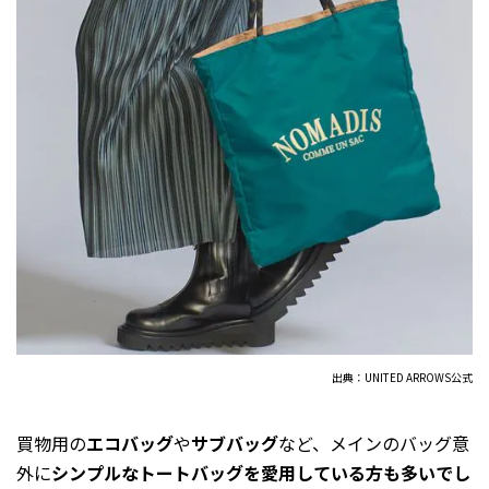
出典：UNITED ARROWS公式
買物用の
エコバッグ
や
サブバッグ
など、メインのバッグ意
外に
シンプルなトートバッグを愛用している方も多いでし