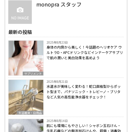
monopra スタッフ
最新の投稿
2025年8月23日
身体の内側から美しく！今話題のヘリオケア ウ
ルトラD・APCドリンクなどインナーケアサプリ
で肌の潤いと美白効果を高めよう
サプリメント
2025年8月21日
水道水が美味しく変わる！蛇口直結型からポッ
ト型まで、パナソニック・トレビーノ・ブリタ
など人気の高性能浄水器をチェック！
生活雑貨・日用品
2025年8月14日
肌にも環境にもやさしい！シャボン玉石けん・
牛乳石鹸などの無添加石けんや、殺菌・消毒効