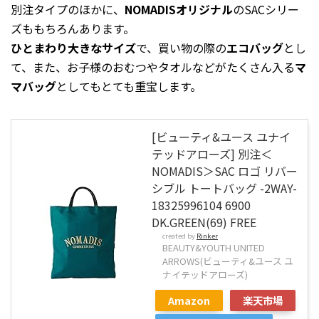
別注タイプのほかに、
NOMADISオリジナル
のSACシリー
ズももちろんあります。
ひとまわり大きなサイズ
で、買い物の際の
エコバッグ
とし
て、また、お子様のおむつやタオルなどがたくさん入る
マ
マバッグ
としてもとても重宝します。
[ビューティ&ユース ユナイ
テッドアローズ] 別注＜
NOMADIS＞SAC ロゴ リバー
シブル トートバッグ -2WAY-
18325996104 6900
DK.GREEN(69) FREE
created by
Rinker
BEAUTY&YOUTH UNITED
ARROWS(ビューティ&ユース ユ
ナイテッドアローズ)
Amazon
楽天市場