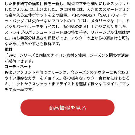
したまま既存の横型仕様を一新し、縦型でマチも細めにしたスッキリと
したフォルムに仕上げました。更に内側には、大きめのスマートフォン
も楽々入る立体ポケットを２つ設置。＜NOMADIS＞「SAC」のマーケ
ットバッグには欠かせないフロントのロゴには、メタリックなゴールド
とシルバーカラーをチョイスし、特別感のある仕上がりになりました。
ストライプのパラシュートコード風の持ち手や、リバーシブル仕様は健
在。持ち手部分は長さの調節ができ、アウターの上からの肩掛けも可能
なため、持ちやすさも抜群です。
素材
「SAC」シリーズと同様のナイロン素材を使用。シーズンを問わず活躍
が期待できます。
コーディネート
程よいアクセントを放つグリーンは、今シーズンのアウターにも合わせ
やすい絶妙なカラーをチョイス。冬の様々なアウター合わせにはもちろ
ん、ニットからスウェットまでテイストを選ばず様々なスタイルにマッ
チする一品です。
商品情報を見る