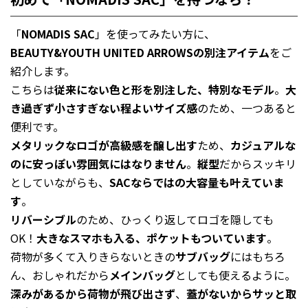
「
NOMADIS SAC
」を使ってみたい方に、
BEAUTY&YOUTH UNITED ARROWSの別注アイテム
をご
紹介します。
こちらは
従来にない色と形を別注した、特別なモデル
。
大
き過ぎず小さすぎない程よいサイズ感
のため、一つあると
便利です。
メタリックなロゴが高級感を醸し出す
ため、
カジュアルな
のに安っぽい雰囲気にはなりません
。
縦型
だからスッキリ
としていながらも、
SACならではの大容量も叶えていま
す
。
リバーシブル
のため、ひっくり返してロゴを隠しても
OK！
大きなスマホも入る、ポケットもついています
。
荷物が多くて入りきらないときの
サブバッグ
にはもちろ
ん、おしゃれだから
メインバッグ
としても使えるように。
深みがあるから荷物が飛び出さず
、
蓋がないからサッと取