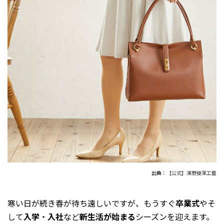
出典：
【公式】濱野皮革工藝
寒い日が続き春が待ち遠しいですが、もうすぐ
卒業式
やそ
して
入学
・
入社
など
新生活が始まる
シーズンを迎えます。