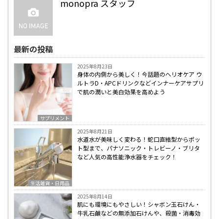
monopra スタッフ
最新の投稿
2025年8月23日
身体の内側から美しく！今話題のヘリオケア ウ
ルトラD・APCドリンクなどインナーケアサプリ
で肌の潤いと美白効果を高めよう
サプリメント
2025年8月21日
水道水が美味しく変わる！蛇口直結型からポッ
ト型まで、パナソニック・トレビーノ・ブリタ
など人気の高性能浄水器をチェック！
生活雑貨・日用品
2025年8月14日
肌にも環境にもやさしい！シャボン玉石けん・
牛乳石鹸などの無添加石けんや、殺菌・消毒効