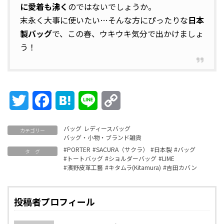
に愛着も沸く
のではないでしょうか。
末永く大事に使いたい…そんな方にぴったりな
日本
製バッグ
で、この春、ウキウキ気分で出かけましょ
う！
Twitter
Facebook
Hatena
Line
Copy
Link
バッグ
レディースバッグ
カテゴリー
バッグ・小物・ブランド雑貨
#PORTER
#SACURA（サクラ）
#日本製
#バッグ
タ グ
#トートバッグ
#ショルダーバッグ
#LIME
#濱野皮革工藝
#キタムラ(Kitamura)
#吉田カバン
投稿者プロフィール