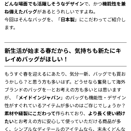
どんな場面でも活躍しそうなデザイン
で、かつ
機能性を兼
ね備えたバッグ
があるとうれしいですよね。
今回はそんなバッグを、「
日本製
」にこだわってご紹介し
ます。
新生活が始まる春だから、気持ちも新たにキ
レイめバッグがほしい！
もうすぐ春を迎えるにあたり、気分一新、バッグでも買お
うかしら？と思う方も多いはず。どうせなら奮発して海外
ブランドのバッグを…とお考えの方も多いとは思います
が、「
メイドインジャパン
」のバッグも機能性・デザイン
性がすぐれているアイテムが多いのはご存じでしょうか？
素材や縫製にこだわって
作られており、
より長く使い続け
たい
とお考えの方に安心して使っていただける商品が多
く、シンプルなディテールのアイテムなら、末永くどんな