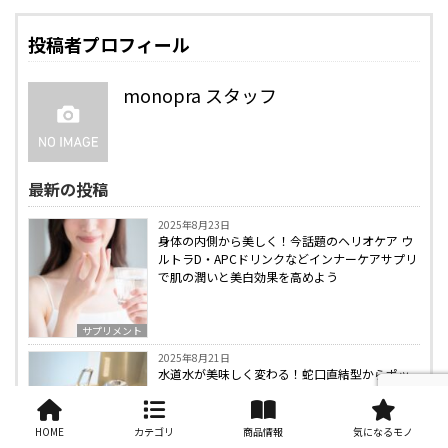
投稿者プロフィール
monopra スタッフ
最新の投稿
2025年8月23日
身体の内側から美しく！今話題のヘリオケア ウ
ルトラD・APCドリンクなどインナーケアサプリ
で肌の潤いと美白効果を高めよう
サプリメント
2025年8月21日
水道水が美味しく変わる！蛇口直結型からポッ
ト型まで、パナソニック・トレビーノ・ブリタ
など人気の高性能浄水器をチェック！
HOME
カテゴリ
商品情報
気になるモノ