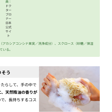
典：
ドク
ター
ブロ
ナー
日本
公式
サイ
ト
（アカシアコンシナ果実／洗浄成分）、スクロース（砂糖／保湿
ている。
りそう
をたらして、手の中で
に、天然精油の香りが
ので、長持ちするコス