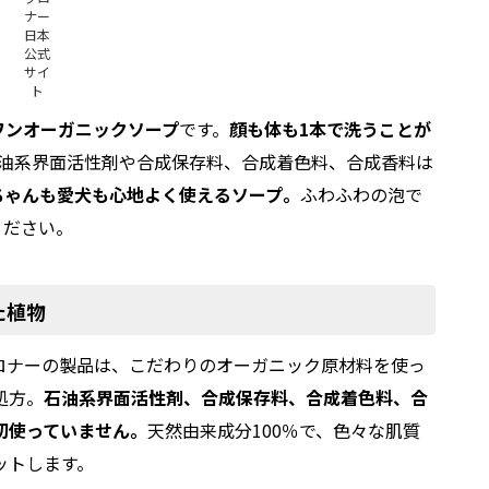
ナー
日本
公式
サイ
ト
ワンオーガニックソープ
です。
顔も体も1本で洗うことが
石油系界面活性剤や合成保存料、合成着色料、合成香料は
ちゃんも愛犬も心地よく使えるソープ。
ふわふわの泡で
ください。
た植物
ロナーの製品は、こだわりのオーガニック原材料を使っ
処方。
石油系界面活性剤、合成保存料、合成着色料、合
切使っていません。
天然由来成分100％で、色々な肌質
ットします。