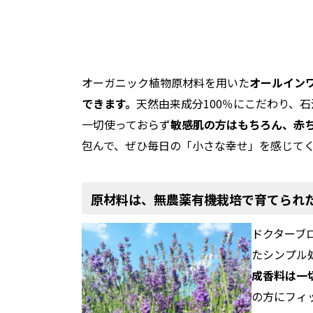
オーガニック植物原材料を用いた
オールイン
できます。
天然由来成分100％にこだわり、
一切使っておらず
敏感肌の方はもちろん、赤
包んで、ぜひ毎日の「小さな幸せ」を感じて
原材料は、無農薬有機栽培で育てられ
ドクターブ
たシンプル
成香料は一
の方にフィ