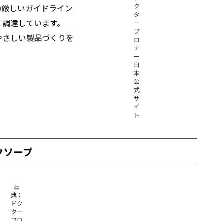
ク
の厳しいガイドライン
タ
て調達しています。
ー
ブ
やさしい製品づくりを
ロ
ナ
ー
日
本
公
式
サ
イ
ト
クソープ
出
典：
ドク
ター
ブロ