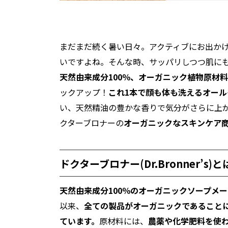
まだまだ続く暑い日々。アクティブにお出か
いですよね。そんな時、サッパリしつつ肌に
天然由来成分100％、オーガニック植物原材
ックアップ！
これ1本で顔も体も洗えるオー
い、天然精油の豊かな香りで気分がさらに上
クターブロナーの
オーガニックなスキンケア
ドクターブロナー(Dr.Bronner’s)と
天然由来成分100％のオーガニックソープメ
以来、
全ての製品がオーガニックであること
ています。
原材料には、
農薬や化学肥料を使