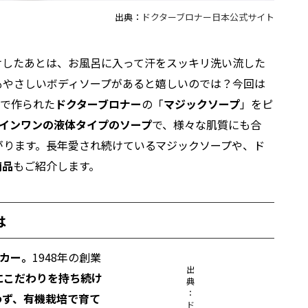
出典：
ドクターブロナー日本公式サイト
けしたあとは、お風呂に入って汗をスッキリ洗い流した
もやさしいボディソープがあると嬉しいのでは？今回は
料
で作られた
ドクターブロナー
の「
マジックソープ
」をピ
ルインワンの液体タイプのソープ
で、様々な肌質にも合
がります。長年愛され続けているマジックソープや、ド
商品
もご紹介します。
は
ーカー。
1948年の創業
出
にこだわりを持ち続け
典
：
わず、有機栽培で育て
ド