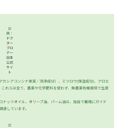
出
典：
ドク
ター
ブロ
ナー
日本
公式
サイ
ト
アカシアコンシナ果実／洗浄成分）、ミツロウ(保湿成分)、アロエ
も、これらは全て、農薬や化学肥料を使わず、無農薬有機栽培で生産
。
コナッツオイル、オリーブ油、パーム油は、独自で厳格にガイド
調達しています。
出