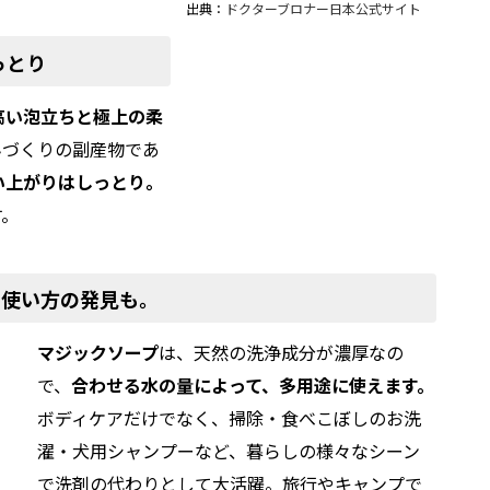
出典：
ドクターブロナー日本公式サイト
っとり
高い泡立ちと極上の柔
んづくりの副産物であ
い上がりはしっとり。
す。
い使い方の発見も。
マジックソープ
は、天然の洗浄成分が濃厚なの
で、
合わせる水の量によって、多用途に使えます。
ボディケアだけでなく、掃除・食べこぼしのお洗
濯・犬用シャンプーなど、暮らしの様々なシーン
で洗剤の代わりとして大活躍。旅行やキャンプで