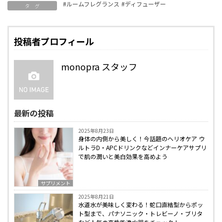
#ルームフレグランス
#ディフューザー
タ グ
投稿者プロフィール
monopra スタッフ
最新の投稿
2025年8月23日
身体の内側から美しく！今話題のヘリオケア ウ
ルトラD・APCドリンクなどインナーケアサプリ
で肌の潤いと美白効果を高めよう
サプリメント
2025年8月21日
水道水が美味しく変わる！蛇口直結型からポッ
ト型まで、パナソニック・トレビーノ・ブリタ