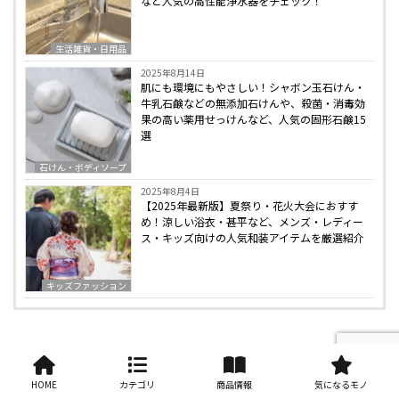
など人気の高性能浄水器をチェック！
生活雑貨・日用品
2025年8月14日
肌にも環境にもやさしい！シャボン玉石けん・
牛乳石鹸などの無添加石けんや、殺菌・消毒効
果の高い薬用せっけんなど、人気の固形石鹸15
選
石けん・ボディソープ
2025年8月4日
【2025年最新版】夏祭り・花火大会におすす
め！涼しい浴衣・甚平など、メンズ・レディー
ス・キッズ向けの人気和装アイテムを厳選紹介
キッズファッション
HOME
カテゴリ
商品情報
気になるモノ