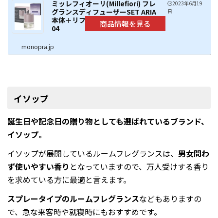
ミッレフィオーリ(Millefiori) フレ
🕒️2023年6月19
グランスディフューザーSET ARIA
日
本体＋リフィル キームン ARIA-S-
04
monopra.jp
イソップ
誕生日や記念日の贈り物としても選ばれているブランド、
イソップ。
イソップが展開しているルームフレグランスは、
男女問わ
ず使いやすい香り
となっていますので、万人受けする香り
を求めている方に最適と言えます。
スプレータイプのルームフレグランス
などもありますの
で、急な来客時や就寝時にもおすすめです。