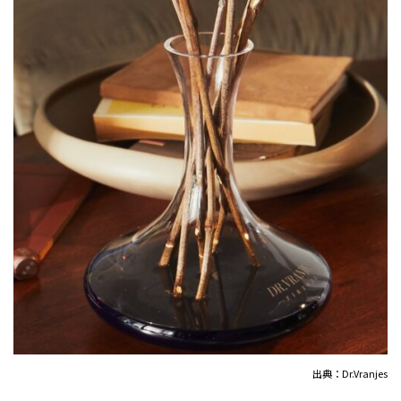
出典：Dr.Vranjes