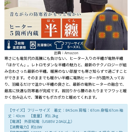
出典：
Amazon
寒さにも電気代の高騰にも負けない、ヒーター入りの半纏が電熱半纏
「ほかてん」。レトロモダンな半纏の魅力と、最新のテクノロジーが組
み合わさった最新の半纏。暖房のない部屋でも寒さ知らずで過ごすこと
ができます。そのままでも暖かい半纏に電熱ヒーターが5箇所入ってお
り、羽織るだけで温かい半纏の良さと、最新の電熱ヒーターの融合で、
最高に快適な防寒着が完成です。首回りから腰のあたりまでフワッと暖
かく包み込んで、薄着でもポカポカと暖めてくれます。
【サイズ】フリーサイズ 着丈：84.5cm 肩幅：67cm 身幅:67cm 袖
丈：43cm 【重量】 約1.2kg
【電源】 外部給電（USB5V 2.0A以上）
【消費電力】約10W