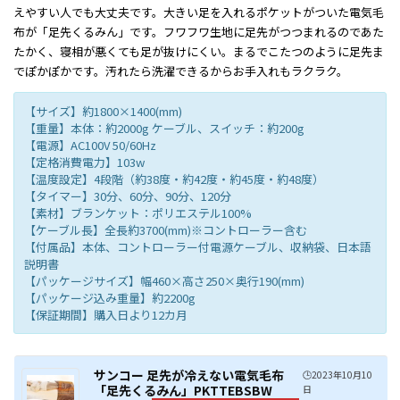
えやすい人でも大丈夫です。大きい足を入れるポケットがついた電気毛
布が「足先くるみん」です。フワフワ生地に足先がつつまれるのであた
たかく、寝相が悪くても足が抜けにくい。まるでこたつのように足先ま
でぽかぽかです。汚れたら洗濯できるからお手入れもラクラク。
【サイズ】約1800×1400(mm)
【重量】本体：約2000g ケーブル、スイッチ：約200g
【電源】AC100V 50/60Hz
【定格消費電力】103w
【温度設定】4段階（約38度・約42度・約45度・約48度）
【タイマー】30分、60分、90分、120分
【素材】ブランケット：ポリエステル100%
【ケーブル長】全長約3700(mm)※コントローラー含む
【付属品】本体、コントローラー付電源ケーブル、収納袋、日本語
説明書
【パッケージサイズ】幅460×高さ250×奥行190(mm)
【パッケージ込み重量】約2200g
【保証期間】購入日より12カ月
サンコー 足先が冷えない電気毛布
🕒️2023年10月10
「足先くるみん」PKTTEBSBW
日