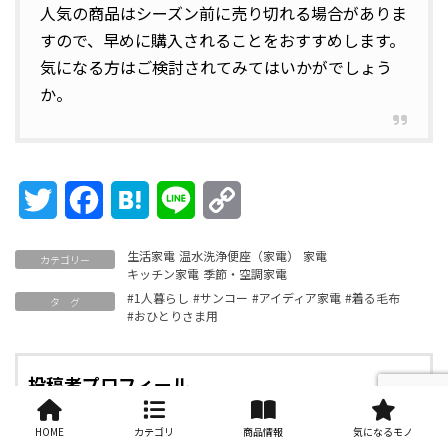
人気の商品はシーズン前に売り切れる場合がありま
すので、早めに購入されることをおすすめします。
気になる方はご検討されてみてはいかがでしょう
か。
Twitter
Facebook
Hatena
Line
Copy
Link
生活家電
温水洗浄便座（家電）
家電
カテゴリー
キッチン家電
季節・空調家電
#1人暮らし
#サンコー
#アイディア家電
#着る毛布
タ グ
#おひとりさま用
投稿者プロフィール
monopra スタッフ
HOME
カテゴリ
商品情報
気になるモノ