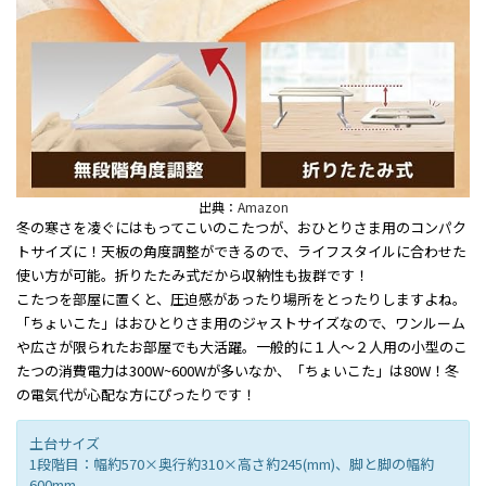
出典：
Amazon
冬の寒さを凌ぐにはもってこいのこたつが、おひとりさま用のコンパク
トサイズに！天板の角度調整ができるので、ライフスタイルに合わせた
使い方が可能。折りたたみ式だから収納性も抜群です！
こたつを部屋に置くと、圧迫感があったり場所をとったりしますよね。
「ちょいこた」はおひとりさま用のジャストサイズなので、ワンルーム
や広さが限られたお部屋でも大活躍。一般的に１人〜２人用の小型のこ
たつの消費電力は300W~600Wが多いなか、「ちょいこた」は80W！冬
の電気代が心配な方にぴったりです！
土台サイズ
1段階目：幅約570×奥行約310×高さ約245(mm)、脚と脚の幅約
600mm