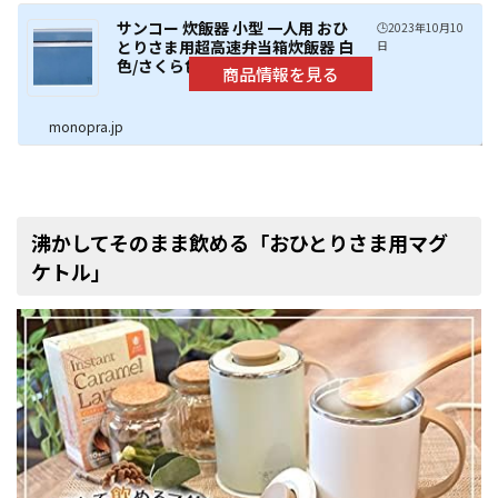
サンコー 炊飯器 小型 一人用 おひ
🕒️2023年10月10
とりさま用超高速弁当箱炊飯器 白
日
色/さくら色/藍色 (藍色)
monopra.jp
沸かしてそのまま飲める「おひとりさま用マグ
ケトル」