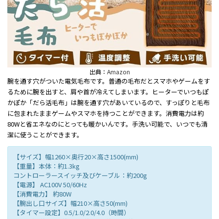
出典：
Amazon
腕を通す穴がついた電気毛布です。普通の毛布だとスマホやゲームをす
るために腕を出すと、肩や首が冷えてしまいます。ヒーターでいつもぽ
かぽか「だら活毛布」は腕を通す穴があいているので、すっぽりと毛布
に包まれたままゲームやスマホを持つことができます。消費電力は約
80Wと省エネなのにとっても暖かいんです。手洗い可能で、いつでも清
潔に使うことができます。
【サイズ】幅1260×奥行20×高さ1500(mm)
【重量】本体：約1.3kg
コントローラースイッチ及びケーブル：約200g
【電源】 AC100V 50/60Hz
【消費電力】 約80W
【腕出し口サイズ】幅210×高さ50(mm)
【タイマー設定】0.5/1.0/2.0/4.0（時間）