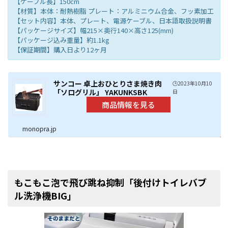
【ケーブル長】150cm
【材質】本体：耐熱樹脂 プレート：アルミニウム合金、フッ素加工
【セット内容】本体、プレート、電源ケーブル、日本語取扱説明書
【パッケージサイズ】幅215×奥行140×高さ125(mm)
【パッケージ込み重量】約1.1kg
【保証期間】購入日より12ヶ月
サンコー 卓上おひとりさま焼き肉
🕒️2023年10月10
「ソログリル」 YAKUNKSBK
日
monopra.jp
もこもこ泡で飛び跳ね抑制「後付けトイレバブ
ル洗浄機BIG」