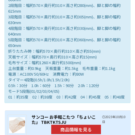
2段階目：幅約570×奥行約310×高さ約280(mm)、脚と脚の幅約
615mm
3段階目：幅約570×奥行約310×高さ約305(mm)、脚と脚の幅約
630mm
4段階目：幅約570×奥行約310×高さ約330(mm)、脚と脚の幅約
640mm
5段階目：幅約570×奥行約310×高さ約360(mm)、脚と脚の幅約
650mm
折りたたみ時：幅約570×奥行約310×高さ約55(mm)
天板サイズ：幅約570×奥行約310×高さ約15(mm)
毛布サイズ：幅約1260×奥行約1500(mm)
土台重量：約0.9kg 天板重量：約1.5kg 毛布重量：約1.1kg
電源：AC100V 50/60Hz 消費電力：約80W
タイマー4段階(0.5h/1.0h/1.5h/2.0h)
0.5h：30分 1.0h：60分 1.5h：90分 2.0h：120分
モード5段階(01/02/03/04/05)
01：約35度 02：約38度 03：約42度 04：約45度 05：約48度
サンコー お手軽こたつ「ちょいこ
🕒️2023年10月10
た」 TBKTKTSJU
日