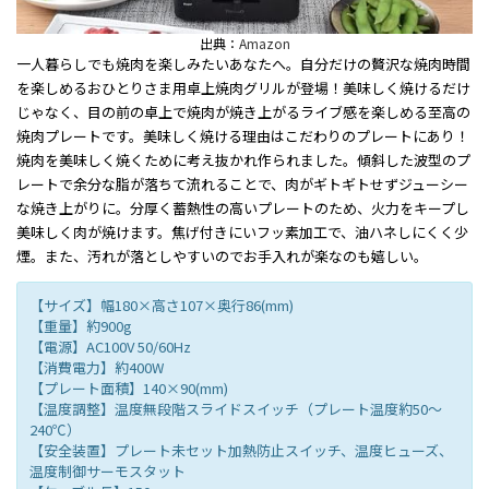
出典：
Amazon
一人暮らしでも焼肉を楽しみたいあなたへ。自分だけの贅沢な焼肉時間
を楽しめるおひとりさま用卓上焼肉グリルが登場！美味しく焼けるだけ
じゃなく、目の前の卓上で焼肉が焼き上がるライブ感を楽しめる至高の
焼肉プレートです。美味しく焼ける理由はこだわりのプレートにあり！
焼肉を美味しく焼くために考え抜かれ作られました。傾斜した波型のプ
レートで余分な脂が落ちて流れることで、肉がギトギトせずジューシー
な焼き上がりに。分厚く蓄熱性の高いプレートのため、火力をキープし
美味しく肉が焼けます。焦げ付きにいフッ素加工で、油ハネしにくく少
煙。また、汚れが落としやすいのでお手入れが楽なのも嬉しい。
【サイズ】幅180×高さ107×奥行86(mm)
【重量】約900g
【電源】AC100V 50/60Hz
【消費電力】約400W
【プレート面積】140×90(mm)
【温度調整】温度無段階スライドスイッチ（プレート温度約50〜
240℃）
【安全装置】プレート未セット加熱防止スイッチ、温度ヒューズ、
温度制御サーモスタット