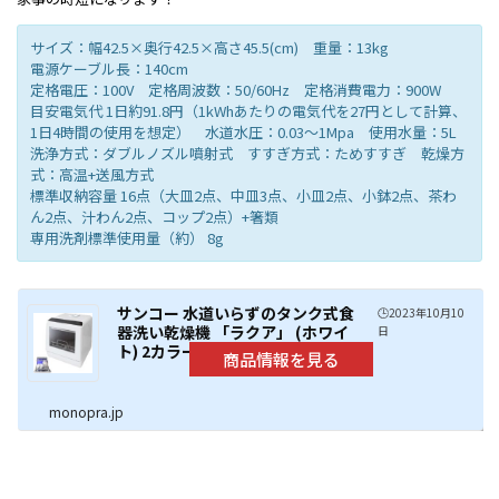
サイズ：幅42.5×奥行42.5×高さ45.5(cm) 重量：13kg
電源ケーブル長：140cm
定格電圧：100V 定格周波数：50/60Hz 定格消費電力：900W
目安電気代 1日約91.8円（1kWhあたりの電気代を27円として計算、
1日4時間の使用を想定） 水道水圧：0.03～1Mpa 使用水量：5L
洗浄方式：ダブルノズル噴射式 すすぎ方式：ためすすぎ 乾燥方
式：高温+送風方式
標準収納容量 16点（大皿2点、中皿3点、小皿2点、小鉢2点、茶わ
ん2点、汁わん2点、コップ2点）+箸類
専用洗剤標準使用量（約） 8g
サンコー 水道いらずのタンク式食
🕒️2023年10月10
器洗い乾燥機 「ラクア」 (ホワイ
日
ト) 2カラー
monopra.jp