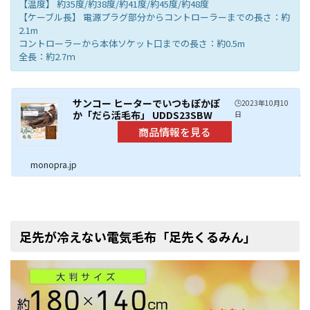
【温度】 約35度/約38度/約41度/約45度/約48度
【ケーブル長】 電源プラグ部分からコントローラーまでの長さ：約
2.1m
コントローラーから本体ソケット口までの長さ：約0.5m
全長：約2.7ｍ
サンコー ヒーターでいつもぽかぽ
🕒️2023年10月10
か「だら活毛布」 UDDS23SBW
日
monopra.jp
足先が冷えない電気毛布「足先くるみん」