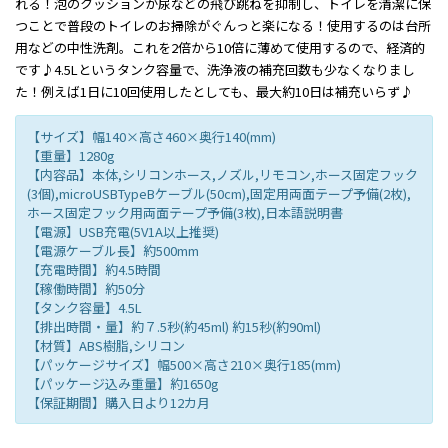
れる！泡のクッションが尿などの飛び跳ねを抑制し、トイレを清潔に保
つことで普段のトイレのお掃除がぐんっと楽になる！使用するのは台所
用などの中性洗剤。これを2倍から10倍に薄めて使用するので、経済的
です♪4.5Lというタンク容量で、洗浄液の補充回数も少なくなりまし
た！例えば1日に10回使用したとしても、最大約10日は補充いらず♪
【サイズ】幅140×高さ460×奥行140(mm)
【重量】1280g
【内容品】本体,シリコンホース,ノズル,リモコン,ホース固定フック
(3個),microUSBTypeBケーブル(50cm),固定用両面テープ予備(2枚),
ホース固定フック用両面テープ予備(3枚),日本語説明書
【電源】USB充電(5V1A以上推奨)
【電源ケーブル長】約500mm
【充電時間】約4.5時間
【稼働時間】約50分
【タンク容量】4.5L
【排出時間・量】約７.5秒(約45ml) 約15秒(約90ml)
【材質】ABS樹脂,シリコン
【パッケージサイズ】幅500×高さ210×奥行185(mm)
【パッケージ込み重量】約1650g
【保証期間】購入日より12カ月