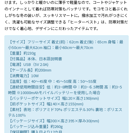
けます。しっかりと暖かいのに薄手で軽量なので、コートやジャケット
のインナーとして着れば防寒対策もバッチリです。モコモコと着ぶくれ
しがちな冬の装いが、スッキリスマートに。撥水加工で汚れがつきにく
く、洗濯も可能なサイズ調整できる「ヒーターベスト」は、防寒対策だ
けでなく着心地、デザインにこだわったアイテムです。
【サイズ】フリーサイズ 着丈(前)：62cm 着丈(後)：65cm 身幅：最
小50cm〜最大62cm 袖口：最小60cm〜最大70cm
【重量】約230g
【付属品】本体、日本語説明書
【電源】USB（5V 2.0A)
【ケーブル長】約200mm
【消費電力】10W
【温度】低：40～45度 中：45～50度 高：50～55度
【連続使用時間目安】低：約3~8時間 中：約3~６.5時間 高：約3~5
時間 ※10000mAhモバイルバッテリーを使用した場合
【バッテリーポケットサイズ】幅120×高さ190(mm)
【前ポケットサイズ】幅140×高さ155(mm)
【素材】表地：ポリアミド70% ポリエステル30％ 裏地：ポリエス
テル100％
【パッケージサイズ】幅300×高さ395×厚み30(mm)
【パッケージ込み重量】約260g
【保証期間】購入日より12カ月