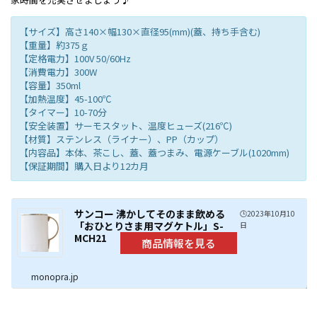
【サイズ】高さ140×幅130×直径95(mm)(蓋、持ち手含む)
【重量】約375ｇ
【定格電力】100V 50/60Hz
【消費電力】300W
【容量】350ml
【加熱温度】45-100℃
【タイマー】10-70分
【安全装置】サーモスタット、温度ヒューズ(216℃)
【材質】ステンレス（ライナー）、PP（カップ）
【内容品】本体、茶こし、蓋、蓋つまみ、電源ケーブル(1020mm)
【保証期間】購入日より12カ月
サンコー 沸かしてそのまま飲める
🕒️2023年10月10
「おひとりさま用マグケトル」S-
日
MCH21
monopra.jp