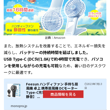
出典：
Amazon
また、放熱システムを改善することで、エネルギー損失を
減らし、
バッテリーの持続時間を延ばしました。
USB Type-C (DC5V/1.0A)で約4時間で充電
でき、
パソコ
ンを使用しながらの充電も可能
なため、暑い日のデスクワ
ークに最適です。
Feesun ハンディファン 手持ち扇
🕒️2023年7月13
風機 卓上 携帯扇風機 DCモーター
日
Type-C充電式 4段階風量【10dB
静音】 ...
monopra.jp