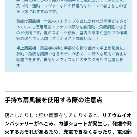
買い物・通勤・レジャーなどの日常的なシーンで暑さをしのぎ
たい方におすすめです。
首掛け扇風機
：付属のストラップを首にかければ両手がふさが
っていても使用可能でファンの部分を無段階に角度調整できる
のが便利です。夏のスポーツ観戦、室内の家事や屋外での作業
等の場合で大活躍してくれること間違いなし！
卓上扇風機
：扇風機の持ち手部分を折り曲げて卓上扇風機に。
手動で角度を調節できるモデルが多く、お好みな風向が自由に
設置できます。自宅やオフィスなどのデスク周りで活躍しま
す。
手持ち扇風機を使用する際の注意点
落としたりして強い衝撃を与えたりすると、
リチウムイオ
ンバッテリーがへこみ、内部ショートが発生し、発煙や発
火するおそれがある
ため、
充電できなくなったり
、
電池部