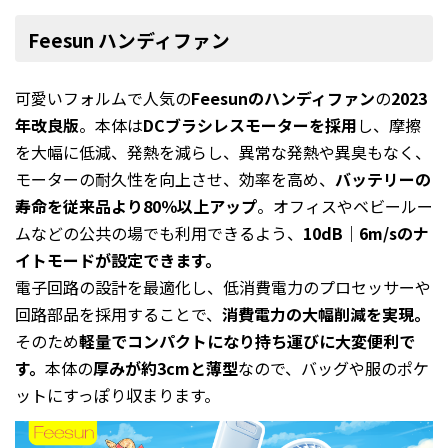
Feesun ハンディファン
可愛いフォルムで人気の
Feesunのハンディファン
の
2023
年改良版
。本体は
DCブラシレスモーターを採用
し、摩擦
を大幅に低減、発熱を減らし、異常な発熱や異臭もなく、
モーターの耐久性を向上させ、効率を高め、
バッテリーの
寿命を従来品より80％以上アップ
。オフィスやベビールー
ムなどの公共の場でも利用できるよう、
10dB｜6m/sのナ
イトモードが設定できます。
電子回路の設計を最適化し、低消費電力のプロセッサーや
回路部品を採用することで、
消費電力の大幅削減を実現。
そのため
軽量でコンパクトになり持ち運びに大変便利で
す。
本体の
厚みが約3cmと薄型
なので、バッグや服のポケ
ットにすっぽり収まります。