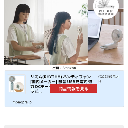
出典：
Amazon
リズム(RHYTHM) ハンディファン
🕒️2023年7月14
[国内メーカー] 静音 USB充電式 強
日
力 DCモーター 2重反転ファン カ
ラビ...
monopra.jp