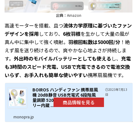
出典：
Amazon
高速モーターを搭載、且つ
流体力学原理に基づいたファン
デザインを採用
しており、
6枚羽根
を生かして大量の風が
真ん中に集中して強く噴射。
羽根回転数は5000回/分
！絶
えず風を送り続けるので、爽やかな心地よさが持続しま
す。
外出時のモバイルバッテリーとしても使える
し、
充電
も3時間のスピード充電、USBで充電できるので電池交換
いらず
、
お手入れも簡単な使いやすい
携帯扇風機です。
BOIROS ハンディファン 携帯扇風
🕒️2023年7月13
機 20dB静音 USB充電式 6段階風
日
量調節 5200mAhモバイルバッテ
リー内蔵 ...
monopra.jp