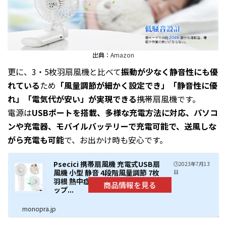
出典：
Amazon
更に、3・5枚羽扇風機と比べて
振動が少なく静音性にも優
れている
ため
「風量調節が細かく設定でき」「静音性に優
れ」「電気代が安い」が実現できる
携帯扇風機です。
電源は
USBポートを搭載、多様な充電方法に対応、パソコ
ンや充電器、モバイルバッテリーで充電可能で、送風しな
がら充電も可能
で、お出かけ時も安心です。
Psecici 携帯扇風機 充電式USB扇
🕒️2023年7月13
風機 小型 静音 4段階風量調節 7枚
日
羽根 熱中症対策 折り畳み ストラ
ップ...
monopra.jp