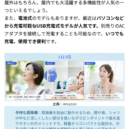
屋外はもちろん、屋内でも大活躍する多機能性が人気の一
つといえるでしょう。
また、
電池式
のモデルもありますが、最近は
パソコンなど
から充電可能なUSB充電式モデルが人気です。
別売りのAC
アダプタを接続して充電することも可能なので、
いつでも
充電、使用でき便利
です。
出典：
Amazon
手持ち扇風機
：扇風機を自由に動かせるため、顔や首、シャツ
の中など涼しくしたい部分を狙いながらピンポイントで風を送
りやすいのがメリットです。軽量かつコンパクトな設計は、片
手で楽に持てるので屋外や移動中でも風に当たって涼めます。