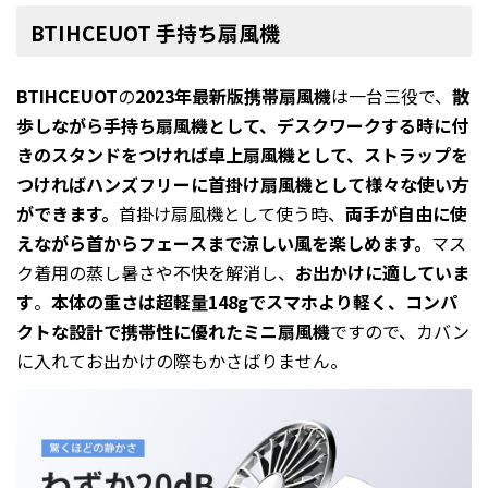
BTIHCEUOT 手持ち扇風機
BTIHCEUOT
の
2023年最新版携帯扇風機
は一台三役で、
散
歩しながら手持ち扇風機として、デスクワークする時に付
きのスタンドをつければ卓上扇風機として、ストラップを
つければハンズフリーに首掛け扇風機として様々な使い方
ができます。
首掛け扇風機として使う時、
両手が自由に使
えながら首からフェースまで涼しい風を楽しめます。
マス
ク着用の蒸し暑さや不快を解消し、
お出かけに適していま
す
。
本体の重さは超軽量148gでスマホより軽く、コンパ
クトな設計で携帯性に優れたミニ扇風機
ですので、カバン
に入れてお出かけの際もかさばりません。