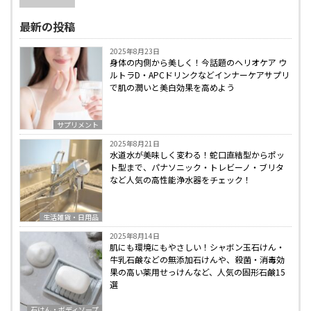
最新の投稿
2025年8月23日
身体の内側から美しく！今話題のヘリオケア ウ
ルトラD・APCドリンクなどインナーケアサプリ
で肌の潤いと美白効果を高めよう
サプリメント
2025年8月21日
水道水が美味しく変わる！蛇口直結型からポッ
ト型まで、パナソニック・トレビーノ・ブリタ
など人気の高性能浄水器をチェック！
生活雑貨・日用品
2025年8月14日
肌にも環境にもやさしい！シャボン玉石けん・
牛乳石鹸などの無添加石けんや、殺菌・消毒効
果の高い薬用せっけんなど、人気の固形石鹸15
選
石けん・ボディソープ