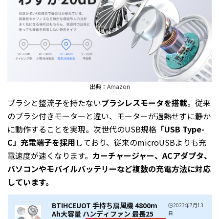
出典：
Amazon
ブラシと整流子を持たない
ブラシレスモータを搭載
。従来
のブラシ付きモーターと違い、モーターが過熱せずに静か
に動作することを実現。次世代のUSB規格
「USB Type-
C」充電端子を採用
しており、従来のmicroUSBよりも充
電速度が速くなります。
カーチャージャー、ACアダプタ、
パソコンやモバイルバッテリーなど複数の充電方法に対応
しています。
BTIHCEUOT 手持ち扇風機 4800m
🕒️2023年7月13
Ah大容量 ハンディファン 最長25
日