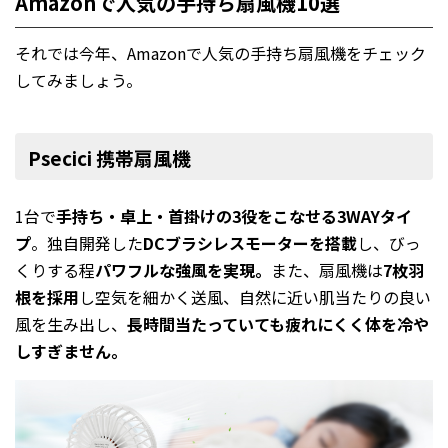
Amazonで人気の手持ち扇風機10選
それでは今年、Amazonで人気の手持ち扇風機をチェック
してみましょう。
Psecici 携帯扇風機
1台で
手持ち・卓上・首掛けの3役をこなせる3WAYタイ
プ
。独自開発した
DCブラシレスモーターを搭載
し、びっ
くりする程
パワフルな強風を実現。
また、扇風機は
7枚羽
根を採用
し空気を細かく送風、自然に近い肌当たりの良い
風を生み出し、
長時間当たっていても疲れにくく体を冷や
しすぎません。