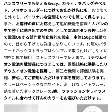
ハンズフリーでも使える3way。カラビナをバッグやベル
ト、スマホショルダーにつけてお出かけ先にも。
おうちで
も外でも、
パーソナルな空間をいつでも涼しく保ちます。
また、
お客様の声にお応えして
追加機能を搭載！
カバンの
中で勝手に動き出すのを防止として電源ボタン長押し1秒
で電源ONする誤作動防止機能を設定
。
本体150gと軽量
な
ので、首から下げても負担になりにくいです。付属のパラ
コードネックストラップはシンプルで取り付けがしやすい
物を新規で採用。ストレスフリーで使えます。
リチウムイ
オン電池内蔵製品につきましては、国際規格に準拠したリ
チウムイオン電池を採用
し、第三者機関で評価試験を実
施、
安心してご使用いただけます事を確認しております。
カラーはベーシックなホワイト、涼しげなライトブルー、
落ち着いたダークグレーの
3色
。
ファッションやライフス
タイルに合わせて好みのカラーをお選びいただけます。