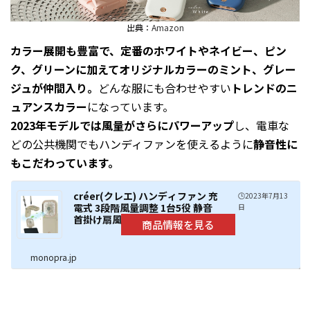
出典：
Amazon
カラー展開も豊富で、定番のホワイトやネイビー、ピン
ク、グリーンに加えてオリジナルカラーのミント、グレー
ジュが仲間入り。
どんな服にも合わせやすい
トレンドのニ
ュアンスカラー
になっています。
2023年モデルでは風量がさらにパワーアップ
し、電車な
どの公共機関でもハンディファンを使えるように
静音性に
もこだわっています。
créer(クレエ) ハンディファン 充
🕒️2023年7月13
電式 3段階風量調整 1台5役 静音
日
首掛け扇風機 卓上 グレージュ
monopra.jp