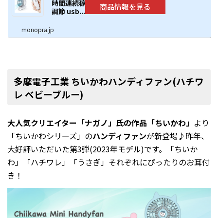
時間連続稼働 20dB静音 風量3段階
調節 usb...
monopra.jp
多摩電子工業 ちいかわハンディファン(ハチワ
レ ベビーブルー)
大人気クリエイター「ナガノ」氏の作品「ちいかわ」
より
「ちいかわシリーズ」の
ハンディファン
が新登場♪昨年、
大好評いただいた第3弾(2023年モデル)です。「ちいか
わ」「ハチワレ」「うさぎ」それぞれにぴったりのお耳付
き！