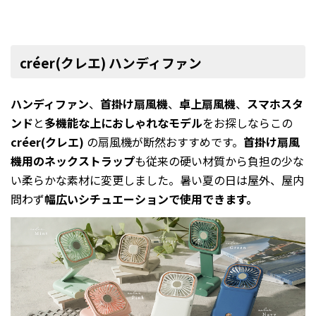
créer(クレエ) ハンディファン
ハンディファン
、
首掛け扇風機
、
卓上扇風機
、
スマホスタ
ンド
と
多機能な上におしゃれなモデル
をお探しならこの
créer(クレエ)
の扇風機が断然おすすめです。
首掛け扇風
機用のネックストラップ
も従来の硬い材質から負担の少な
い柔らかな素材に変更しました。暑い夏の日は屋外、屋内
問わず
幅広いシチュエーションで使用できます。