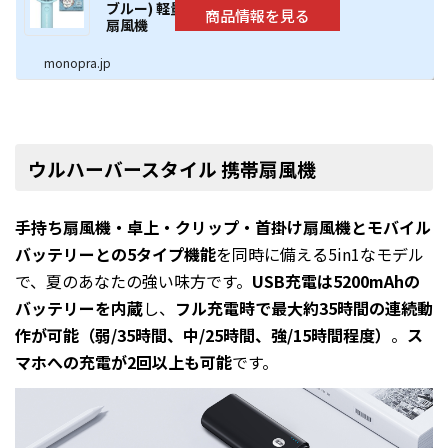
ブルー) 軽量＆コンパクト手持ち
扇風機
monopra.jp
ウルハーバースタイル 携帯扇風機
手持ち扇風機・卓上・クリップ・首掛け扇風機とモバイル
バッテリーとの5タイプ機能
を同時に備える5in1なモデル
で、夏のあなたの強い味方です。
USB充電は5200mAhの
バッテリーを内蔵
し、
フル充電時で最大約35時間の連続動
作が可能（弱/35時間、中/25時間、強/15時間程度）
。
ス
マホへの充電が2回以上も可能
です。