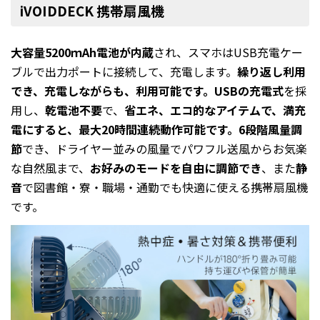
iVOIDDECK 携帯扇風機
大容量5200ｍAh電池が内蔵
され、スマホはUSB充電ケー
ブルで出力ポートに接続して、充電します。
繰り返し利用
でき、充電しながらも、利用可能です。USBの充電式
を採
用し、
乾電池不要
で、
省エネ、エコ的なアイテムで、満充
電にすると、最大20時間連続動作可能です。6段階風量調
節
でき、ドライヤー並みの風量でパワフル送風からお気楽
な自然風まで、
お好みのモードを自由に調節でき
、また
静
音
で図書館・寮・職場・通勤でも快適に使える携帯扇風機
です。