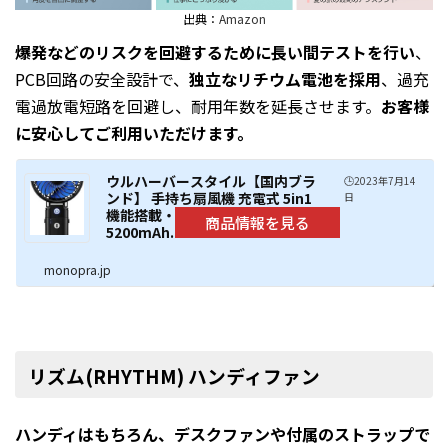
出典：
Amazon
爆発などのリスクを回避するために長い間テストを行い
、
PCB回路の安全設計で、
独立なリチウム電池を採用
、過充
電過放電短路を回避し、耐用年数を延長させます。
お客様
に安心してご利用いただけます。
ウルハーバースタイル【国内ブラ
🕒️2023年7月14
ンド】 手持ち扇風機 充電式 5in1
日
機能搭載・20dB静音 USB扇風機
5200mAh...
monopra.jp
リズム(RHYTHM) ハンディファン
ハンディはもちろん、デスクファンや付属のストラップで