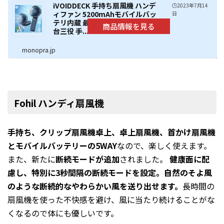
iVOIDDECK 手持ち扇風機 ハンデ
🕒️2023年7月14
ィファン 5200mAhモバイルバッ
日
テリ内蔵 最大20時間連続動作 一
台三役 手...
monopra.jp
Fohil ハンディ扇風機
手持ち、クリップ扇風機卓上、卓上扇風機、首かけ扇風機
とモバイルバッテリーの5WAY
なので、楽しく使えます。
また、新たに
断続モードが追加
されました。
健康面に配
慮し、特別に3秒間隔の断続モードを設定。自然のそよ風
のような断続的なやわらかい風を送り出せます。
長時間の
扇風機を使った不快感を避け、風に当たり続けることがな
くなるので体にも優しいです。