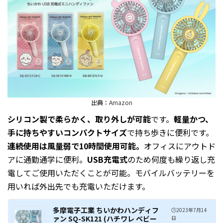
出典：
Amazon
シリコン製で柔らかく、取り外しが可能
です。
軽量かつ、
手に持ちやすいコンパクトサイズ
で持ち歩きに便利です。
連続使用は風量弱で10時間使用可能。
オフィスにアウトド
アに通勤通学に便利。
USB充電式
のため何度も繰り返し充
電してご使用いただくことが可能。モバイルバッテリーを
用いれば外出先でも充電いただけます。
多摩電子工業 ちいかわハンディフ
🕒️2023年7月14
ァン SQ-SK121 (ハチワレ ベビー
日