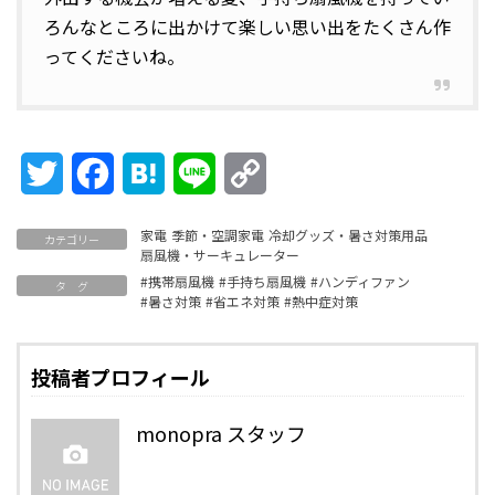
ろんなところに出かけて楽しい思い出をたくさん作
ってくださいね。
Twitter
Facebook
Hatena
Line
Copy
Link
家電
季節・空調家電
冷却グッズ・暑さ対策用品
カテゴリー
扇風機・サーキュレーター
#携帯扇風機
#手持ち扇風機
#ハンディファン
タ グ
#暑さ対策
#省エネ対策
#熱中症対策
投稿者プロフィール
monopra スタッフ