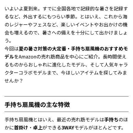
いよいよ夏到来。すでに全国各地で記録的な暑さを記録す
るなど、外出するにもつらい季節。とはいえ、これから海
のレジャーやフェスなど、楽しいイベントやお出かけの機
会も増えるので、暑さへの備えを十分にして出かけましょ
う。
今回は
夏の暑さ対策の大定番・手持ち扇風機のおすすめモ
デル
をAmazonの売れ筋商品を中心にご紹介。長時間使え
るものからおしゃれに進化したモデル、そして人気キャラ
クターコラボモデルまで、今ほしいアイテムを探してみま
せんか？
手持ち扇風機の主な特徴
手持ち扇風機とはいえ、最近の売れ筋モデルは
手持ち
のほ
かに
首掛け
・
卓上
ができる
3WAY
モデルがほとんどです。