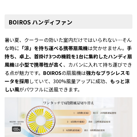
BOIROS ハンディファン
暑い夏、クーラーの効いた室内だけではいられない…そん
な時に
「涼」を持ち運ベる携帯扇風機
は欠かせません。
手
持ち、卓上、首掛け3つの機能を1台に集約したハンディ扇
風機
は
小型で携帯性が高く
、カバンに入れて持ち運びでき
る点が魅力です。
BOIROS
の扇風機は
強力なブラシレスモ
ータを採用
していて、300%風量アップに成功、
もっと涼
しい風
がパワフルに送風できます。