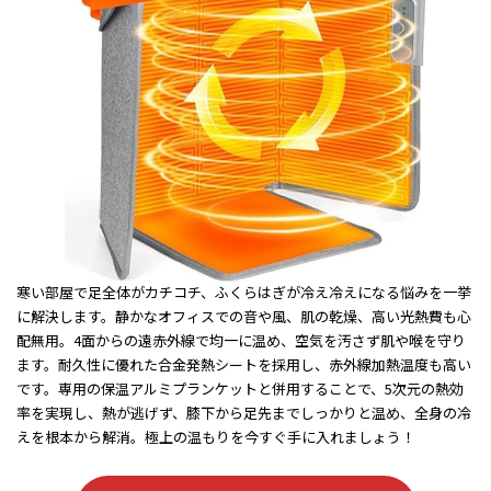
寒い部屋で足全体がカチコチ、ふくらはぎが冷え冷えになる悩みを一挙
に解決します。静かなオフィスでの音や風、肌の乾燥、高い光熱費も心
配無用。4面からの遠赤外線で均一に温め、空気を汚さず肌や喉を守り
ます。耐久性に優れた合金発熱シートを採用し、赤外線加熱温度も高い
です。専用の保温アルミプランケットと併用することで、5次元の熱効
率を実現し、熱が逃げず、膝下から足先までしっかりと温め、全身の冷
えを根本から解消。極上の温もりを今すぐ手に入れましょう！