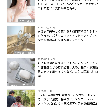
ルトラD・APCドリンクなどインナーケアサプリ
で肌の潤いと美白効果を高めよう
サプリメント
2025年8月21日
水道水が美味しく変わる！蛇口直結型からポッ
ト型まで、パナソニック・トレビーノ・ブリタ
など人気の高性能浄水器をチェック！
生活雑貨・日用品
2025年8月14日
肌にも環境にもやさしい！シャボン玉石けん・
牛乳石鹸などの無添加石けんや、殺菌・消毒効
果の高い薬用せっけんなど、人気の固形石鹸15
選
石けん・ボディソープ
2025年8月4日
【2025年最新版】夏祭り・花火大会におすす
め！涼しい浴衣・甚平など、メンズ・レディー
ス・キッズ向けの人気和装アイテムを厳選紹介