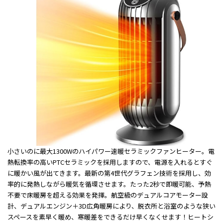
小さいのに最大1300Wのハイパワー速暖セラミックファンヒーター。電
熱転換率の高いPTCセラミックを採用しますので、電源を入れるとすぐ
に暖かい風が出てきます。最新の第4世代グラフェン技術を採用し、効
率的に発熱しながら暖気を循環させます。たった2秒で即暖可能、予熱
不要で床暖房を超える効果を発揮。航空級のデュアルコアモーター設
計、デュアルエンジン＋3D広角暖房により、脱衣所と浴室のような狭い
スペースを素早く暖め、寒暖差をできるだけ早くなくせます！ヒートシ