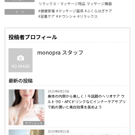
リラックス・マッサージ用品
マッサージ機器
#健康家電
#マッサージ器具
#ふくらはぎケア
タ グ
#足裏ケア
#ドウシシャ
#リラックス
投稿者プロフィール
monopra スタッフ
最新の投稿
2025年8月23日
身体の内側から美しく！今話題のヘリオケア ウ
ルトラD・APCドリンクなどインナーケアサプリ
で肌の潤いと美白効果を高めよう
サプリメント
2025年8月21日