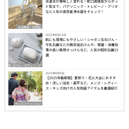
水道水が美味しく変わる！蛇口直結型からポッ
ト型まで、パナソニック・トレビーノ・ブリタ
など人気の高性能浄水器をチェック！
生活雑貨・日用品
2025年8月14日
肌にも環境にもやさしい！シャボン玉石けん・
牛乳石鹸などの無添加石けんや、殺菌・消毒効
果の高い薬用せっけんなど、人気の固形石鹸15
選
石けん・ボディソープ
2025年8月4日
【2025年最新版】夏祭り・花火大会におすす
め！涼しい浴衣・甚平など、メンズ・レディー
ス・キッズ向けの人気和装アイテムを厳選紹介
キッズファッション