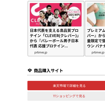
日本代表を支える高品質プロ
プレミア
テイン「CLEVER(クレバー)」
バー』か
から『バレーボール男子日本
量限定で
代表 応援プロテイン...
ウン バナナ
prtimes.jp
prtimes.jp
商品購入サイト
楽天市場で詳細を見る
Y!ショッピングで見る