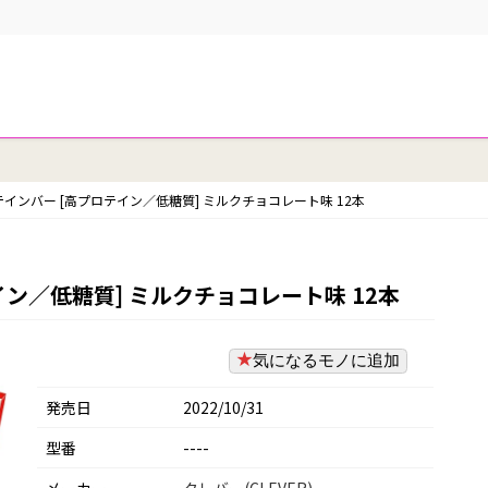
テインバー [高プロテイン／低糖質] ミルクチョコレート味 12本
イン／低糖質] ミルクチョコレート味 12本
気になるモノに追加
発売日
2022/10/31
型番
----