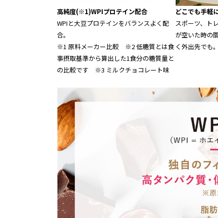
高純度(※1)WPIプロテイン配合
どこでも手軽
WPIと大豆プロテインをバランスよく配
スポーツ、ト
合。
が空いた時の間
※1 原料メーカー比較 ※2 低糖質とは食
く外出先でも
事摂取基準から算出した1食分の糖質量と
の比較です ※3 ミルクチョコレート味