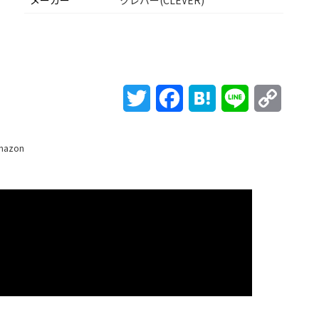
メーカー
クレバー(CLEVER)
Twitter
Facebook
Hatena
Line
Copy
Link
mazon