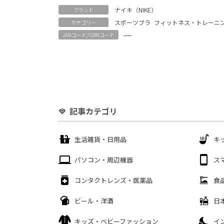
ナイキ（NIKE）
ブランド
スポーツブラ
フィットネス・トレーニ
カテゴリー
----
JANコード/ISBNコード
記事カテゴリ
生活雑貨・日用品
キ
パソコン・周辺機器
ス
コンタクトレンズ・医薬品
食
ビール・洋酒
日
キッズ・ベビーファッション
イ