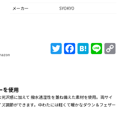
メーカー
SYOKYO
Twitter
Facebook
Hatena
Line
Copy
mazon
Link
ーを使用
光沢感に加えて 撥水透湿性を兼ね備えた素材を使用。両サイ
イズ調節ができます。中わたには軽くて暖かなダウン＆フェザー