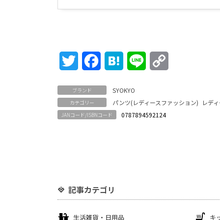
Twitter
Facebook
Hatena
Line
Copy
Link
SYOKYO
ブランド
パンツ(レディースファッション)
レディ
カテゴリー
0787894592124
JANコード/ISBNコード
記事カテゴリ
生活雑貨・日用品
キ