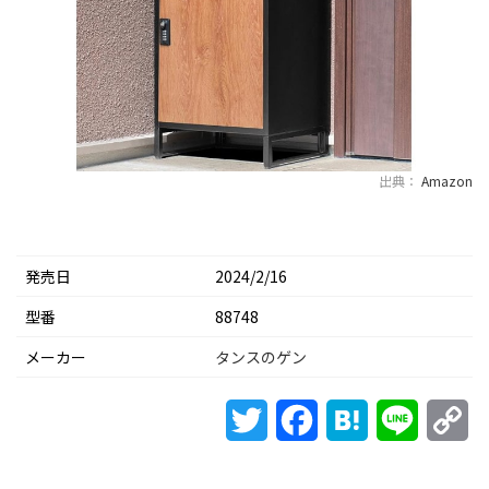
出典：
Amazon
発売日
2024/2/16
型番
‎88748
メーカー
タンスのゲン
Twitter
Facebook
Hatena
Line
Co
Li