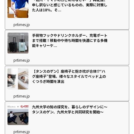
申し訳ないと感じているものの、実際に対策し
た人は18％。そ...
prtimes.jp
手荷物フックやドリンクホルダー、充電ポート
まで搭載！移動中や待ち時間を快適にする多機
能キャリーケ...
prtimes.jp
【タンスのゲン】座椅子と抱き枕が合体⁉“ハ
グ座椅子”登場。様々なスタイルでベッド上の
くつろぎ時間を演出
prtimes.jp
九州大学の知の探究を、暮らしのデザインに～
タンスのゲン、九州大学と共同研究を開始～
prtimes.jp