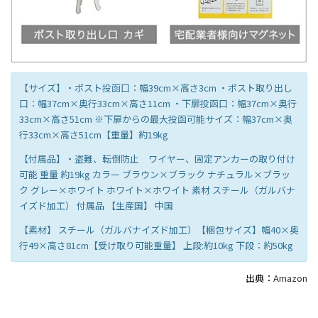
【サイズ】・ポスト投函口：幅39cm×高さ3cm ・ポスト取り出し
口：幅37cm×奥行33cm×高さ11cm ・下扉投函口：幅37cm×奥行
33cm×高さ51cm ※下扉からの最大投函可能サイズ：幅37cm×奥
行33cm×高さ51cm【重量】約19kg
【付属品】・盗難、転倒防止 ワイヤー、固定アンカーの取り付け
可能 重量 約19kg カラー ブラウン×ブラック ナチュラル×ブラッ
ク グレー×ホワイト ホワイト×ホワイト 素材 スチール（ガルバナ
イズド加工） 付属品 【生産国】 中国
【素材】 スチール（ガルバナイズド加工）【梱包サイズ】幅40×奥
行49×高さ81cm【受け取り可能重量】 上段:約10kg 下段：約50kg
出典：
Amazon