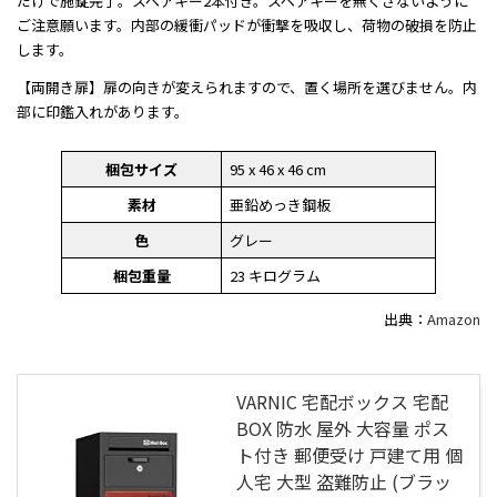
だけで施錠完了。スペアキー2本付き。スペアキーを無くさないように
ご注意願います。内部の緩衝パッドが衝撃を吸収し、荷物の破損を防止
します。
【両開き扉】扉の向きが変えられますので、置く場所を選びません。内
部に印鑑入れがあります。
梱包サイズ
‎95 x 46 x 46 cm
素材
‎亜鉛めっき鋼板
色
‎グレー
梱包重量
‎23 キログラム
出典：
Amazon
VARNIC 宅配ボックス 宅配
BOX 防水 屋外 大容量 ポス
ト付き 郵便受け 戸建て用 個
人宅 大型 盗難防止 (ブラッ