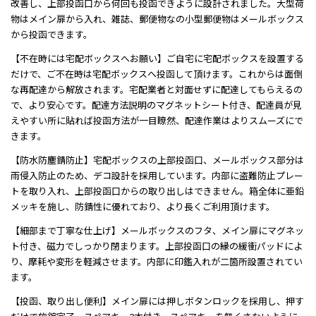
改善し、上部投函口から何回も投函できように設計されました。大型荷
物はメイン扉から入れ、雑誌、郵便物なの小型郵便物はメールボックス
から投函できます。
【不在時には宅配ボックスへお願い】ご自宅に宅配ボックスを設置する
だけで、ご不在時は宅配ボックスへ投函して頂けます。これからは面倒
な再配達から解放されます。宅配業者と対面せずに配達してもらえるの
で、より安心です。配達方法説明のマグネットシート付き、配達員が見
えやすい所に貼れば投函方法が一目瞭然、配達作業はよりスムーズにで
きます。
【防水防塵錆防止】宅配ボックスの上部投函口、メールボックス部分は
雨侵入防止のため、デコ設計を採用しています。内部に盗難防止プレー
トを取り入れ、上部投函口からの取り出しはできません。箱全体に亜鉛
メッキを施し、防錆性に優れており、より長くご利用頂けます。
【細部まで丁寧な仕上げ】メールボックスのフタ、メイン扉にマグネッ
ト付き、磁力でしっかり閉まります。上部投函口の縁の緩衝パッドによ
り、摩耗や変形を軽減させます。内部に印鑑入れが二箇所設置されてい
ます。
【投函、取り出し便利】メイン扉には押しボタンロックを採用し、押す