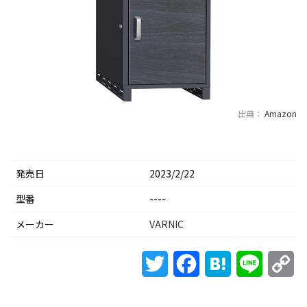
出典：
Amazon
発売日
2023/2/22
型番
----
メーカー
VARNIC
Twitter
Facebook
Hatena
Line
Co
Li