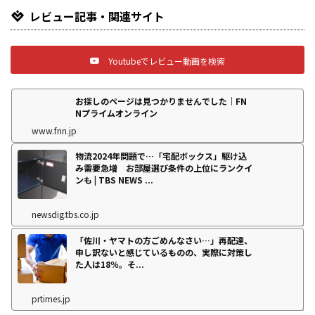
レビュー記事・関連サイト
Youtubeでレビュー動画を検索
お探しのページは見つかりませんでした｜FN
Nプライムオンライン
www.fnn.jp
物流2024年問題で…「宅配ボックス」駆け込
み需要急増 お部屋選び条件の上位にランクイ
ンも | TBS NEWS ...
newsdig.tbs.co.jp
「佐川・ヤマトの方ごめんなさい…」再配達、
申し訳ないと感じているものの、実際に対策し
た人は18％。そ...
prtimes.jp