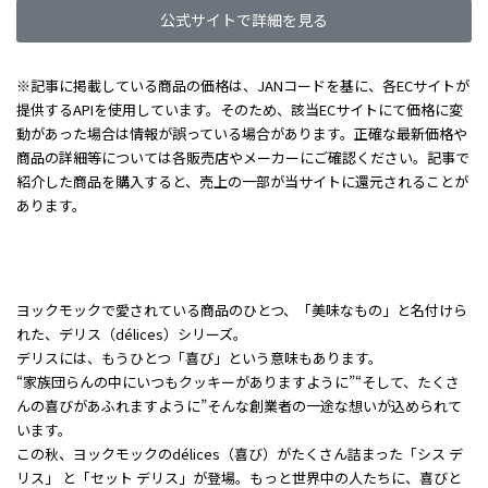
公式サイトで詳細を見る
※記事に掲載している商品の価格は、JANコードを基に、各ECサイトが
提供するAPIを使用しています。そのため、該当ECサイトにて価格に変
動があった場合は情報が誤っている場合があります。正確な最新価格や
商品の詳細等については各販売店やメーカーにご確認ください。記事で
紹介した商品を購入すると、売上の一部が当サイトに還元されることが
あります。
ヨックモックで愛されている商品のひとつ、「美味なもの」と名付けら
れた、デリス（délices）シリーズ。
デリスには、もうひとつ「喜び」という意味もあります。
“家族団らんの中にいつもクッキーがありますように”“そして、たくさ
んの喜びがあふれますように”そんな創業者の一途な想いが込められて
います。
この秋、ヨックモックのdélices（喜び）がたくさん詰まった「シス デ
リス」 と「セット デリス」が登場。もっと世界中の人たちに、喜びと