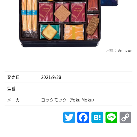
出典：
Amazon
発売日
2021/9/28
型番
----
メーカー
ヨックモック（Yoku Moku）
Twitter
Facebook
Hatena
Line
Co
Li