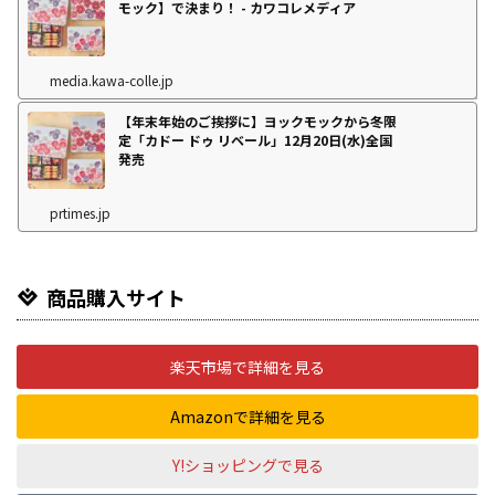
モック】で決まり！ - カワコレメディア
media.kawa-colle.jp
【年末年始のご挨拶に】ヨックモックから冬限
定「カドー ドゥ リベール」12月20日(水)全国
発売
prtimes.jp
商品購入サイト
楽天市場で詳細を見る
Amazonで詳細を見る
Y!ショッピングで見る