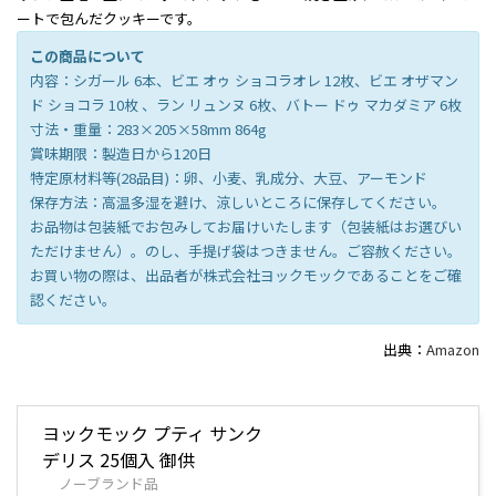
ートで包んだクッキーです。
この商品について
内容：シガール 6本、ビエ オゥ ショコラオレ 12枚、ビエ オザマン
ド ショコラ 10枚 、ラン リュンヌ 6枚、バトー ドゥ マカダミア 6枚
寸法・重量：283×205×58mm 864g
賞味期限：製造日から120日
特定原材料等(28品目)：卵、小麦、乳成分、大豆、アーモンド
保存方法：高温多湿を避け、涼しいところに保存してください。
お品物は包装紙でお包みしてお届けいたします（包装紙はお選びい
ただけません）。のし、手提げ袋はつきません。ご容赦ください。
お買い物の際は、出品者が株式会社ヨックモックであることをご確
認ください。
出典：
Amazon
ヨックモック プティ サンク
デリス 25個入 御供
ノーブランド品