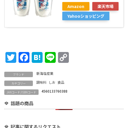
Amazon
楽天市場
Yahooショッピング
Twitter
Facebook
Hatena
Line
Copy
Link
新海塩産業
ブランド
調味料
しお
食品
カテゴリー
4560133760388
JANコード/ISBNコード
話題の商品
記事に関するリクエスト