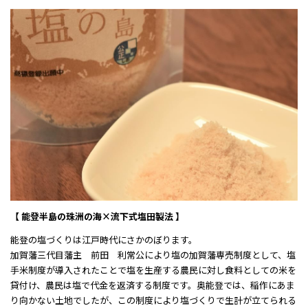
【 能登半島の珠洲の海×流下式塩田製法 】
能登の塩づくりは江戸時代にさかのぼります。
加賀藩三代目藩主 前田 利常公により塩の加賀藩専売制度として、塩
手米制度が導入されたことで塩を生産する農民に対し食料としての米を
貸付け、農民は塩で代金を返済する制度です。奥能登では、稲作にあま
り向かない土地でしたが、この制度により塩づくりで生計が立てられる