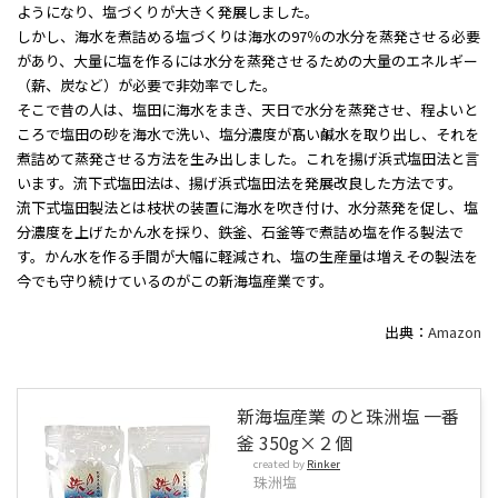
ようになり、塩づくりが大きく発展しました。
しかし、海水を煮詰める塩づくりは海水の97％の水分を蒸発させる必要
があり、大量に塩を作るには水分を蒸発させるための大量のエネルギー
（薪、炭など）が必要で非効率でした。
そこで昔の人は、塩田に海水をまき、天日で水分を蒸発させ、程よいと
ころで塩田の砂を海水で洗い、塩分濃度が髙い鹹水を取り出し、それを
煮詰めて蒸発させる方法を生み出しました。これを揚げ浜式塩田法と言
います。流下式塩田法は、揚げ浜式塩田法を発展改良した方法です。
流下式塩田製法とは枝状の装置に海水を吹き付け、水分蒸発を促し、塩
分濃度を上げたかん水を採り、鉄釜、石釜等で煮詰め塩を作る製法で
す。かん水を作る手間が大幅に軽減され、塩の生産量は増えその製法を
今でも守り続けているのがこの新海塩産業です。
出典：
Amazon
新海塩産業 のと珠洲塩 一番
釜 350g×２個
created by
Rinker
珠洲塩