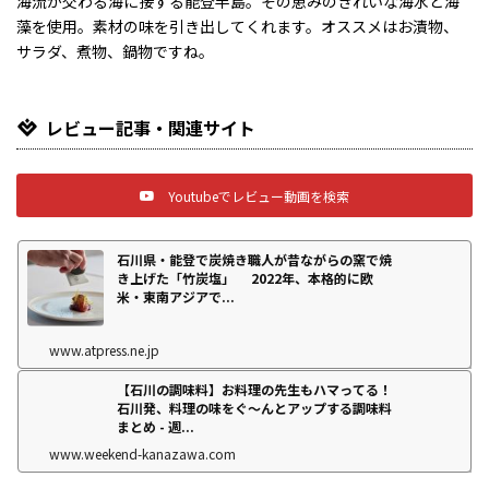
海流が交わる海に接する能登半島。その恵みのきれいな海水と海
藻を使用。素材の味を引き出してくれます。オススメはお漬物、
サラダ、煮物、鍋物ですね。
レビュー記事・関連サイト
Youtubeでレビュー動画を検索
石川県・能登で炭焼き職人が昔ながらの窯で焼
き上げた「竹炭塩」 2022年、本格的に欧
米・東南アジアで...
www.atpress.ne.jp
【石川の調味料】お料理の先生もハマってる！
石川発、料理の味をぐ～んとアップする調味料
まとめ - 週...
www.weekend-kanazawa.com