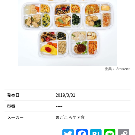
出典：
Amazon
発売日
2019/3/31
型番
----
メーカー
まごころケア食
Twitter
Facebook
Hatena
Line
Co