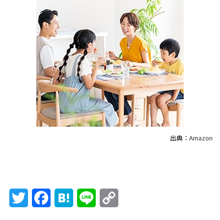
出典：
Amazon
Twitter
Facebook
Hatena
Line
Copy
Link