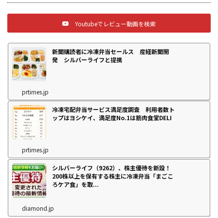
Youtubeでレビュー動画を検索
新聞購読者に冷凍弁当セールス 産経新聞開
発 シルバーライフと提携
prtimes.jp
冷凍宅配弁当サービス満足度調査 利用者数ト
ップはヨシケイ、満足度No.1は筋肉食堂DELI
prtimes.jp
シルバーライフ（9262）、株主優待を新設！
200株以上を保有する株主に冷凍弁当「まごこ
ろケア食」を取...
diamond.jp