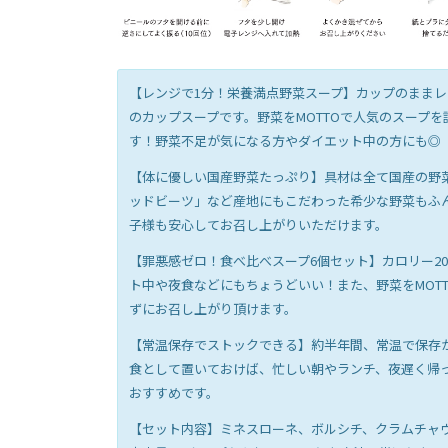
【レンジで1分！栄養満点野菜スープ】カップのままレ
のカップスープです。野菜をMOTTOで人気のスープ
す！野菜不足が気になる方やダイエット中の方にも◎
【体に優しい国産野菜たっぷり】具材は全て国産の野
ッドビーツ」など産地にもこだわった希少な野菜もふ
子様も安心してお召し上がりいただけます。
【罪悪感ゼロ！食べ比べスープ6個セット】カロリー20
ト中や夜食などにもちょうどいい！また、野菜をMOT
ずにお召し上がり頂けます。
【常温保存でストックできる】約半年間、常温で保存
食として置いておけば、忙しい朝やランチ、夜遅く帰
おすすめです。
【セット内容】ミネスローネ、ボルシチ、クラムチャウ