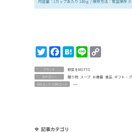
内容量：1カップあたり 180ｇ / 保存方法：常温保
Twitter
Facebook
Hatena
Line
Copy
Link
野菜をMOTTO
ブランド
贈り物
スープ
お歳暮
食品
ギフト・
カテゴリー
----
JANコード/ISBNコード
記事カテゴリ