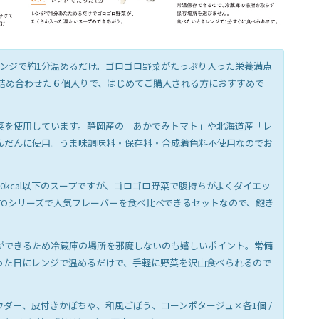
ンジで約1分温めるだけ。ゴロゴロ野菜がたっぷり入った栄養満点
を詰め合わせた６個入りで、はじめてご購入される方におすすめで
菜を使用しています。静岡産の「あかでみトマト」や北海道産「レ
んだんに使用。うま味調味料・保存料・合成着色料不使用なのでお
0kcal以下のスープですが、ゴロゴロ野菜で腹持ちがよくダイエッ
TOシリーズで人気フレーバーを食べ比べできるセットなので、飽き
ができるため冷蔵庫の場所を邪魔しないのも嬉しいポイント。常備
った日にレンジで温めるだけで、手軽に野菜を沢山食べられるので
ダー、皮付きかぼちゃ、和風ごぼう、コーンポタージュ×各1個 /