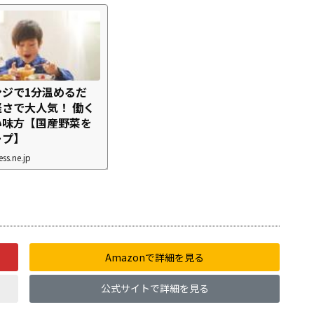
ジで1分温めるだ
さで大人気！ 働く
い味方【国産野菜を
ープ】
ss.ne.jp
Amazonで詳細を見る
公式サイトで詳細を見る