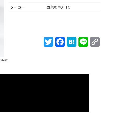
メーカー
野菜をMOTTO
Twitter
Facebook
Hatena
Line
Copy
Link
mazon