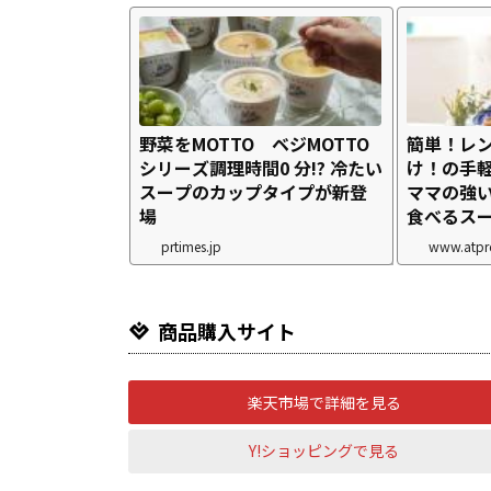
野菜をMOTTO ベジMOTTO
簡単！レン
シリーズ調理時間0 分!? 冷たい
け！の手軽
スープのカップタイプが新登
ママの強
場
食べるス
prtimes.jp
www.atpre
商品購入サイト
楽天市場で詳細を見る
Y!ショッピングで見る