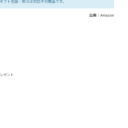
存 ※ギフト包装・熨斗は対応不可商品です。
出典：
Amazon
プレゼント