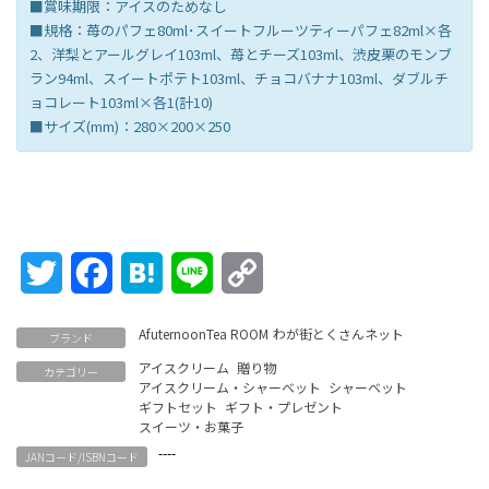
■賞味期限：アイスのためなし
■規格：苺のパフェ80ml･スイートフルーツティーパフェ82ml×各
2、洋梨とアールグレイ103ml、苺とチーズ103ml、渋皮栗のモンブ
ラン94ml、スイートポテト103ml、チョコバナナ103ml、ダブルチ
ョコレート103ml×各1(計10)
■サイズ(mm)：280×200×250
Twitter
Facebook
Hatena
Line
Copy
Link
AfuternoonTea ROOM
わが街とくさんネット
ブランド
アイスクリーム
贈り物
カテゴリー
アイスクリーム・シャーベット
シャーベット
ギフトセット
ギフト・プレゼント
スイーツ・お菓子
----
JANコード/ISBNコード