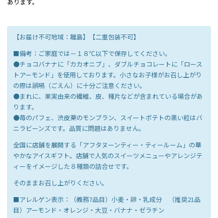
あります。
【お届け不可地域：離島】【二重包装不可】
■備考：ご家庭では－１８℃以下で保存してください。
●チョコバナナに「カカオニブ」、ダブルチョコレートに「ロース
トアーモンド」を使用しております。小さなお子様がお召し上がり
の際は誤嚥（ごえん）に十分ご注意ください。
●まれに、果実由来の繊維、皮、種片などが含まれている場合があ
ります。
●苺のパフェ、渋皮栗のモンブラン、スイートポテトの黒い粒はバ
ニラビーンズです。品質に問題はありません。
全国に店舗を展開する「アフタヌーンティー・ティールーム」の華
やかなアイスギフト。店舗で人気のスイーツメニューやアレンジテ
ィーをイメージした８種類の詰合せです。
そのままお召し上がりください。
■アレルゲン表示：（義務7品目）小麦・卵・乳成分 （推奨21品
目）アーモンド・オレンジ・大豆・バナナ・ゼラチン