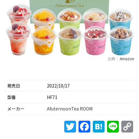
出典：
Amazon
発売日
2022/10/17
型番
HF71
メーカー
AfuternoonTea ROOM
Twitter
Facebook
Hatena
Line
Co
Li