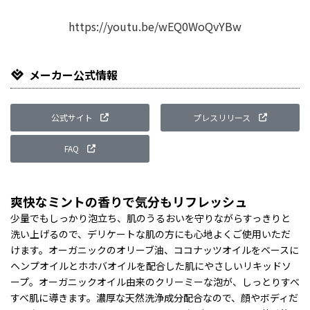
Li
https://youtu.be/wEQ0WoQvYBw
メーカー公式情報
公式サイト
プレスリリース
FAQ
爽快なミントの香りで気分もリフレッシュ
少量でもしっかり泡立ち、肌のうるおいを守りながらすっきりと
洗い上げるので、デリケートな肌の方にも心地よくご使用いただ
けます。オーガニックのオリーブ油、ココナッツオイルをベースに
ヘンプオイルとホホバオイルを配合した肌にやさしいリキッドソ
ープ。オーガニックオイル由来のクリーミーな泡が、しっとりすべ
すべ肌に導きます。濃厚な天然洗浄成分配合なので、顔やボディだ