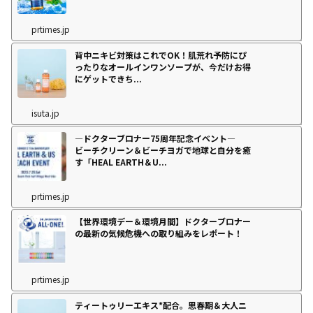
prtimes.jp
背中ニキビ対策はこれでOK！肌荒れ予防にぴ
ったりなオールインワンソープが、今だけお得
にゲットできち...
isuta.jp
―ドクターブロナー75周年記念イベント―
ビーチクリーン＆ビーチヨガで地球と自分を癒
す「HEAL EARTH＆U...
prtimes.jp
【世界環境デー＆環境月間】ドクターブロナー
の最新の気候危機への取り組みをレポート！
prtimes.jp
ティートゥリーエキス*配合。思春期＆大人ニ