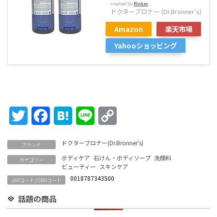
created by
Rinker
ドクターブロナー (Dr.Bronner's)
Amazon
楽天市場
Yahooショッピング
Twitter
Facebook
Hatena
Line
Copy
Link
ドクターブロナー(Dr.Bronner's)
ブランド
ボディケア
石けん・ボディソープ
洗顔料
カテゴリー
ビューティー
スキンケア
0018787343500
JANコード/ISBNコード
話題の商品