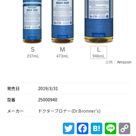
出典：
Amazon
発売日
2019/3/31
型番
25000940
メーカー
ドクターブロナー(Dr.Bronner's)
Twitter
Facebook
Hatena
Line
Co