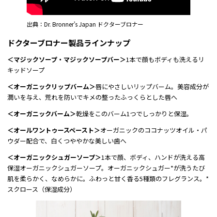
出典：Dr. Bronner’s Japan ドクターブロナー
ドクターブロナー製品ラインナップ
＜マジックソープ・マジックソープバー＞
1本で顔もボディも洗えるリ
キッドソープ
＜オーガニックリップバーム＞
唇にやさしいリップバーム。美容成分が
潤いを与え、荒れを防いでキメの整ったふっくらとした唇へ
＜オーガニックバーム＞
乾燥をこのバーム1つでしっかりと保湿。
＜オールワントゥースペースト＞
オーガニックのココナッツオイル・パ
ウダー配合で、白くつややかな美しい歯へ
＜オーガニックシュガーソープ＞
1本で顔、ボディ、ハンドが洗える高
保湿オーガニックシュガーソープ。オーガニックシュガー*が洗うたび
肌を柔らかく、なめらかに。ふわっと甘く香る5種類のフレグランス。*
スクロース（保湿成分）