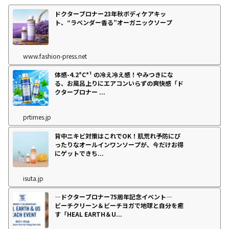
ドクターブロナー23年秋ボディケアキッ
ト、“ラベンダー香る”オーガニックソープ
www.fashion-press.net
体感-4.2°C*¹ の冷え冷え感！やみつきにな
る、お風呂上りにエアコンいらずの爽快感「ド
クターブロナー ...
prtimes.jp
背中ニキビ対策はこれでOK！肌荒れ予防にぴ
ったりなオールインワンソープが、今だけお得
にゲットできち...
isuta.jp
―ドクターブロナー75周年記念イベント―
ビーチクリーン＆ビーチヨガで地球と自分を癒
す「HEAL EARTH＆U...