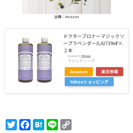
出典：
Amazon
ドクターブロナーマジックソ
ープラベンダー(LA)739㎖×
２本
created by
Rinker
マジックソープ
Amazon
楽天市場
Yahooショッピング
Twitter
Facebook
Hatena
Line
Copy