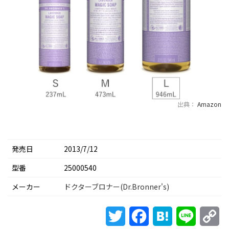
出典：
Amazon
発売日
2013/7/12
型番
25000540
メーカー
ドクターブロナー(Dr.Bronner's)
Twitter
Facebook
Hatena
Line
Co