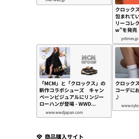
クロック
包まれて
リーコレクシ
w”を発売
prtimes.jp
「MCM」と「クロックス」の
クロック
新作コラボシューズ キャン
コーデに
ペーンビジュアルにリンジー
♪
ローハンが登場 - WWD...
www.nylo
www.wwdjapan.com
商品購入サイト