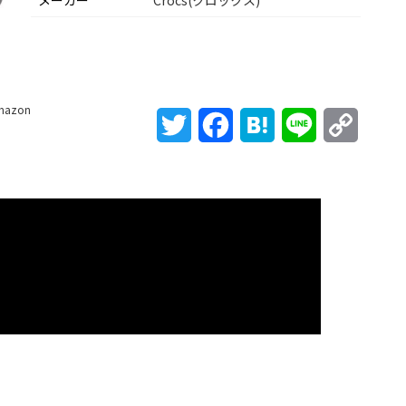
メーカー
Crocs(クロックス)
mazon
Twitter
Facebook
Hatena
Line
Copy
Link