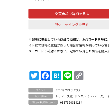
楽天市場で詳細を見る
Y!ショッピングで見る
※記事に掲載している商品の価格は、JANコードを基に、
イトにて価格に変動があった場合は情報が誤っている場
メーカーにご確認ください。記事で紹介した商品を購入
Twitter
Facebook
Hatena
Line
Copy
Link
Crocs(クロックス)
ブランド
レディース靴
サンダル（レディース）
カテゴリー
0887350319194
JANコード/ISBNコード