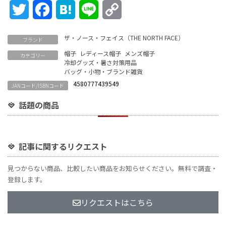
Twitter
Facebook
Hatena
Line
Copy
Link
ザ・ノース・フェイス（THE NORTH FACE）
ブランド
帽子
レディース帽子
メンズ帽子
カテゴリー
冷却グッズ・暑さ対策用品
バッグ・小物・ブランド雑貨
4580777439549
JANコード/ISBNコード
話題の商品
記事に関するリクエスト
見つからない商品、比較したい商品をお知らせください。無料で調査・
登録します。
リクエストはこちら